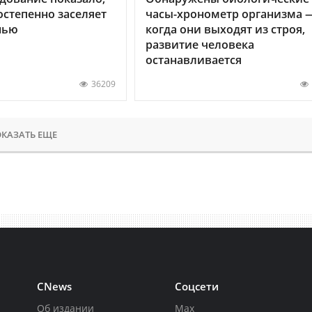
остепенно заселяет
часы-хронометр организма 
нью
когда они выходят из строя,
развитие человека
останавливается
36209
КАЗАТЬ ЕЩЕ
CNews
Соцсети
Об издании
Max