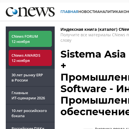
ГЛАВНАЯ
НОВОСТИ
АНАЛИТИКА
КО
Индексная книга (каталог) CNe
Получите все материалы CNews 
CNews FORUM
слову
12 ноября
Sistema Asia
CNews AWARDS
12 ноября
+
Промышленно
30 лет рынку ERP
в России
Software - 
Главные
Промышленн
ИТ-сценарии
2026
обеспечени
10 лет российского
бэкапа
Российские ПАКи
Америка ввела с