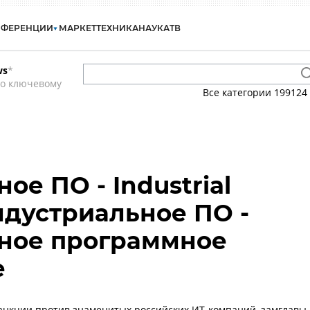
НФЕРЕНЦИИ
МАРКЕТ
ТЕХНИКА
НАУКА
ТВ
ws
*
по ключевому
Все категории
199124
е ПО - Industrial
Индустриальное ПО -
ое программное
е
анкции против знаменитых российских ИТ-компаний, замглавы