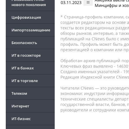
03.11.2023
нового поколения
Минцифры и хоз
* Страница-профиль компании, сис
Цифровизация
создается редактором на основе
тексты всех редакционных раздел
Импортозамещение
обзоры рынков, интервью, а такж
публикаций на CNews было с име
Безопасность
профиль. Профиль может быть до
презентацией о компании или про
ИТ в госсекторе
Обработан архив публикаций порт
Ключевых фраз выявлено - 146301
ИТ в банках
Создано именных указателей - 19
Редакция Индексной книги CNews
ИТ в торговле
Читатели CNews — это руководит
Телеком
экономики: индустрии информаци
технические специалисты депар
государственной власти, банков,
Интернет
руководители и сотрудники комп
ИТ-бизнес