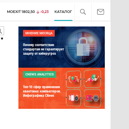
MOEXIT
1802,50
-0,23
КАТАЛОГ
МНЕНИЕ МЕСЯЦА
▼
Почему соответствие
стандартам не гарантирует
защиту от киберугроз
CNEWS ANALYTICS
Топ-10 сфер применения
квантовых компьютеров.
Инфографика CNews