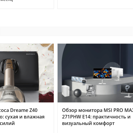
оса Dreame Z40
Обзор монитора MSI PRO MA
o: сухая и влажная
271PHW E14: практичность и
усилий
визуальный комфорт