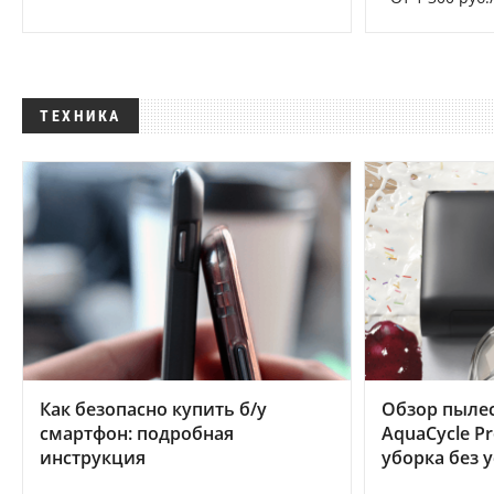
ТЕХНИКА
Как безопасно купить б/у
Обзор пылес
смартфон: подробная
AquaCycle Pr
инструкция
уборка без 