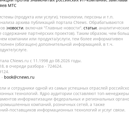
яев МТС
темы (продукта или услуги), технологии, персоны и т.п.
 анализа архива публикаций портала CNews. Обрабатываются
ов (
новости
, включая "Главные новости",
статьи
, аналитически
е содержание партнёрских проектов). Таким образом, чем боль
нем компании или продукта/услуги, тем более информативен
полнен (обогащен) дополнительной информацией, в т.ч.
дукте/услуге.
ала CNews.ru c 11.1998 до 08.2026 годы.
8, в очереди разбора - 724624.
9124.
 -
book@cnews.ru
ели и сотрудники одной из самых успешных отраслей российск
онных технологий. Ядро аудитории составляют топ-менеджеры
таментов информатизации федеральных и региональных орган
 промышленных компаний, розничных сетей, а также
аний-поставщиков информационных технологий и услуг связи.