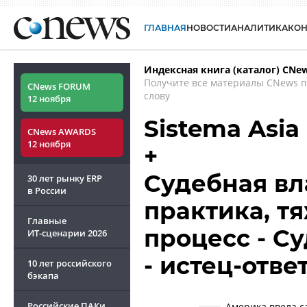
ГЛАВНАЯ
НОВОСТИ
АНАЛИТИКА
КО
Индексная книга (каталог) CNe
Получите все материалы CNews 
CNews FORUM
слову
12 ноября
Sistema Asia
CNews AWARDS
12 ноября
+
Судебная вл
30 лет рынку ERP
в России
практика, т
Главные
процесс - С
ИТ-сценарии
2026
- истец-ответ
10 лет российского
бэкапа
Российские ПАКи
Америка ввела с