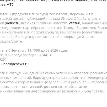
яев МТС
темы (продукта или услуги), технологии, персоны и т.п.
 анализа архива публикаций портала CNews. Обрабатываются
ов (
новости
, включая "Главные новости",
статьи
, аналитически
е содержание партнёрских проектов). Таким образом, чем боль
нем компании или продукта/услуги, тем более информативен
полнен (обогащен) дополнительной информацией, в т.ч.
дукте/услуге.
ала CNews.ru c 11.1998 до 08.2026 годы.
8, в очереди разбора - 724413.
9231.
 -
book@cnews.ru
ели и сотрудники одной из самых успешных отраслей российск
онных технологий. Ядро аудитории составляют топ-менеджеры
таментов информатизации федеральных и региональных орган
 промышленных компаний, розничных сетей, а также
аний-поставщиков информационных технологий и услуг связи.