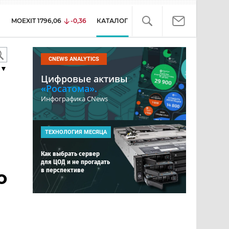
MOEXIT
1796,06
-0,36
КАТАЛОГ
CNEWS ANALYTICS
▼
Цифровые активы
«Росатома».
Инфографика CNews
ТЕХНОЛОГИЯ МЕСЯЦА
Как выбрать сервер
для ЦОД и не прогадать
в перспективе
о