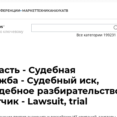
НФЕРЕНЦИИ
МАРКЕТ
ТЕХНИКА
НАУКА
ТВ
ws
*
по ключевому
Все категории
199231
асть - Судебная
яжба - Судебный иск,
удебное разбирательств
чик - Lawsuit, trial
анкции против знаменитых российских ИТ-компаний, замглавы