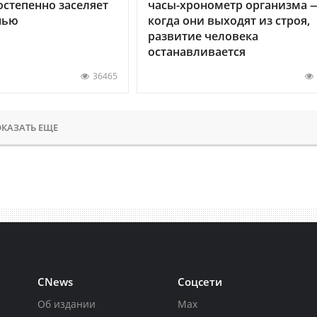
остепенно заселяет
часы-хронометр организма 
нью
когда они выходят из строя,
развитие человека
останавливается
36465
КАЗАТЬ ЕЩЕ
CNews
Соцсети
Об издании
Max