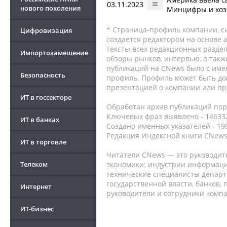
03.11.2023
нового поколения
Минцифры и хоз
* Страница-профиль компании, сис
Цифровизация
создается редактором на основе
тексты всех редакционных раздел
Импортозамещение
обзоры рынков, интервью, а такж
публикаций на CNews было с име
Безопасность
профиль. Профиль может быть до
презентацией о компании или про
ИТ в госсекторе
Обработан архив публикаций порт
Ключевых фраз выявлено - 146332
ИТ в банках
Создано именных указателей - 19
Редакция Индексной книги CNews
ИТ в торговле
Читатели CNews — это руководит
Телеком
экономики: индустрии информаци
технические специалисты депар
государственной власти, банков,
Интернет
руководители и сотрудники комп
ИТ-бизнес