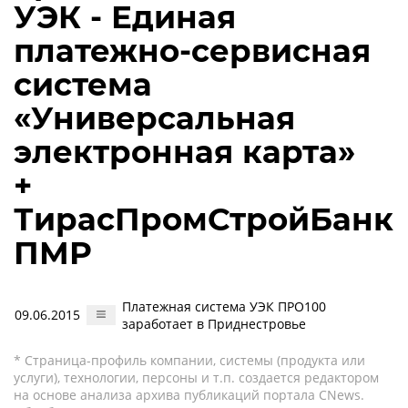
УЭК - Единая
платежно-сервисная
система
«Универсальная
электронная карта»
+
ТирасПромСтройБанк
ПМР
Платежная система УЭК ПРО100
09.06.2015
заработает в Приднестровье
* Страница-профиль компании, системы (продукта или
услуги), технологии, персоны и т.п. создается редактором
на основе анализа архива публикаций портала CNews.