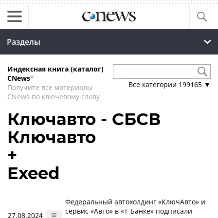
Разделы
Индексная книга (каталог)
CNews
*
Все категории
199165
▼
Получите все материалы
CNews по ключевому слову
Ключавто - СБСВ
Ключавто
+
Exeed
Федеральный автохолдинг «КлючАвто» и
сервис «Авто» в «Т-Банке» подписали
27.08.2024