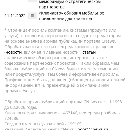
меморандум о стратегическом
партнерстве
«Ключавто» обновил мобильное
11.11.2022
приложение для клиентов
* Страница-профиль компании, системы (продукта или
услуги), технологии, персоны и т.п. создается редактором
на основе анализа архива публикаций портала CNews.
Обрабатываются тексты всех редакционных разделов
(
новости
, включая "Главные новости",
статьи
,
аналитические обзоры рынков, интервью, а также
содержание партнёрских проектов). Таким образом, чем
больше публикаций на CNews было с именем компании
или продукта/услуги, тем более информативен профиль.
Профиль может быть дополнен (обогащен) дополнительной
информацией, в т.ч. презентацией о компании или
продукте/услуге.
Обработан архив публикаций портала CNews.ru c 11.1998
до 08.2026 годы.
Ключевых фраз выявлено - 1463146, в очереди разбора -
724586.
Создано именных указателей - 199165.
Редакция Индексной книги CNews -
book@cnews.ru