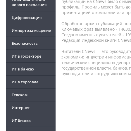
публикаций на CNews было с име
нового поколения
профиль. Профиль может быть до
презентацией о компании или про
Цифровизация
Обработан архив публикаций порт
Ключевых фраз выявлено - 146302
Импортозамещение
Создано именных указателей - 19
Редакция Индексной книги CNews
Безопасность
Читатели CNews — это руководит
ИТ в госсекторе
экономики: индустрии информаци
технические специалисты депар
государственной власти, банков,
ИТ в банках
руководители и сотрудники комп
ИТ в торговле
Телеком
Интернет
ИТ-бизнес