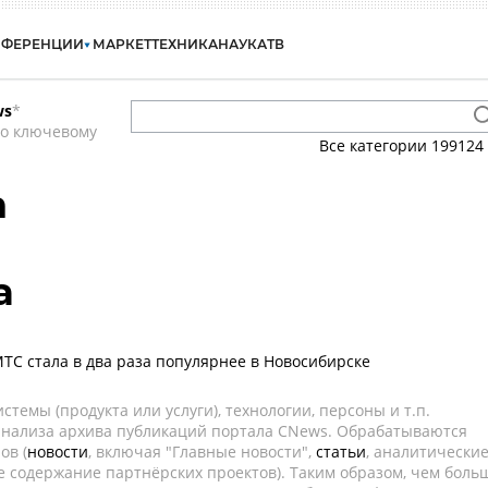
НФЕРЕНЦИИ
МАРКЕТ
ТЕХНИКА
НАУКА
ТВ
ws
*
по ключевому
Все категории
199124
a
а
ТС стала в два раза популярнее в Новосибирске
темы (продукта или услуги), технологии, персоны и т.п.
 анализа архива публикаций портала CNews. Обрабатываются
ов (
новости
, включая "Главные новости",
статьи
, аналитически
е содержание партнёрских проектов). Таким образом, чем боль