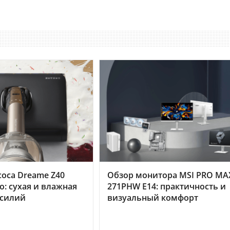
оса Dreame Z40
Обзор монитора MSI PRO MA
o: сухая и влажная
271PHW E14: практичность и
усилий
визуальный комфорт