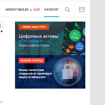
MOEXIT
1802,50
-0,23
КАТАЛОГ
CNEWS ANALYTICS
▼
Цифровые активы
«Росатома».
Инфографика CNews
МНЕНИЕ МЕСЯЦА
Почему соответствие
стандартам не гарантирует
защиту от киберугроз
е
ше