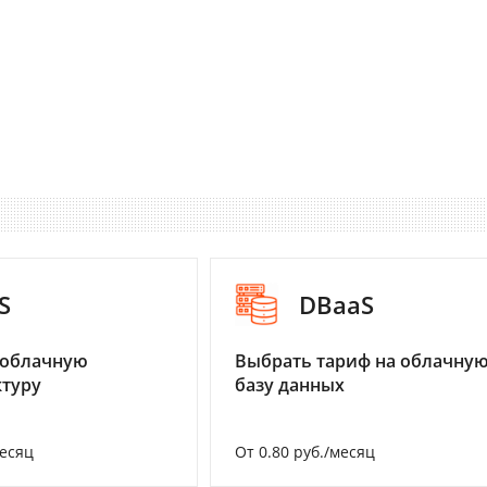
S
DBaaS
 облачную
Выбрать тариф на облачну
туру
базу данных
месяц
От 0.80 руб./месяц