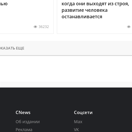
нью
когда они выходят из строя,
развитие человека
останавливается
36232
КАЗАТЬ ЕЩЕ
CNews
Соцсети
Об издании
Max
Реклама
VK