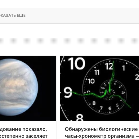
КАЗАТЬ ЕЩЕ
дование показало,
Обнаружены биологические
остепенно заселяет
часы-хронометр организма 