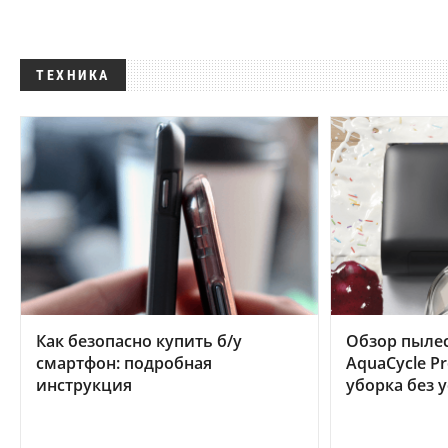
ТЕХНИКА
Как безопасно купить б/у
Обзор пылес
смартфон: подробная
AquaCycle Pr
инструкция
уборка без 