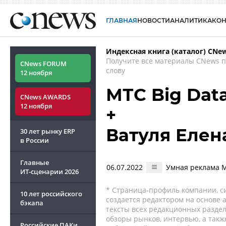
ГЛАВНАЯ
НОВОСТИ
АНАЛИТИКА
КО
Индексная книга (каталог) CNe
Получите все материалы CNews 
CNews FORUM
слову
12 ноября
МТС Big Dat
CNews AWARDS
12 ноября
+
Ватуля Елен
30 лет рынку ERP
в России
Главные
06.07.2022
Умная реклама М
ИТ-сценарии
2026
* Страница-профиль компании, сис
10 лет российского
создается редактором на основе
бэкапа
тексты всех редакционных раздел
обзоры рынков, интервью, а такж
Российские ПАКи