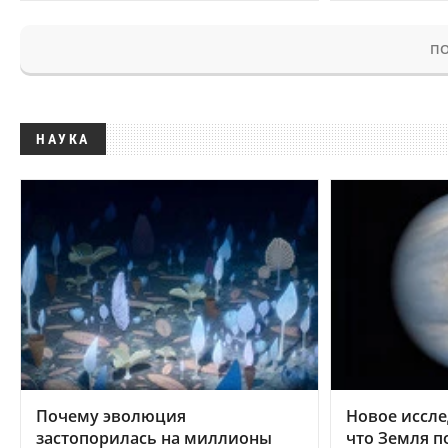
ПО
НАУКА
Почему эволюция
Новое иссле
застопорилась на миллионы
что Земля п