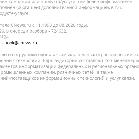
нем компании или продукта/услуги, тем более информативен
полнен (обогащен) дополнительной информацией, в т.ч.
дукте/услуге.
ала CNews.ru c 11.1998 до 08.2026 годы.
6, в очереди разбора - 724632.
9124.
 -
book@cnews.ru
ели и сотрудники одной из самых успешных отраслей российск
онных технологий. Ядро аудитории составляют топ-менеджеры
таментов информатизации федеральных и региональных орган
 промышленных компаний, розничных сетей, а также
аний-поставщиков информационных технологий и услуг связи.