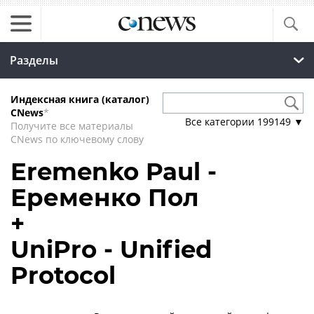
Разделы
Индексная книга (каталог)
CNews
*
Все категории
199149
▼
Получите все материалы
CNews по ключевому слову
Eremenko Paul -
Еременко Пол
+
UniPro - Unified
Protocol