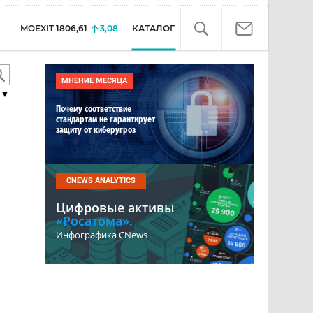
MOEXIT
1806,61
3,08
КАТАЛОГ
МНЕНИЕ МЕСЯЦА
▼
Почему соответствие
стандартам не гарантирует
защиту от киберугроз
CNEWS ANALYTICS
Цифровые активы
«Росатома».
Инфографика CNews