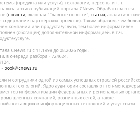
темы (продукта или услуги), технологии, персоны и т.п.
 анализа архива публикаций портала CNews. Обрабатываются
ов (
новости
, включая "Главные новости",
статьи
, аналитически
е содержание партнёрских проектов). Таким образом, чем боль
нем компании или продукта/услуги, тем более информативен
полнен (обогащен) дополнительной информацией, в т.ч.
дукте/услуге.
ала CNews.ru c 11.1998 до 08.2026 годы.
8, в очереди разбора - 724624.
9124.
 -
book@cnews.ru
ели и сотрудники одной из самых успешных отраслей российск
онных технологий. Ядро аудитории составляют топ-менеджеры
таментов информатизации федеральных и региональных орган
 промышленных компаний, розничных сетей, а также
аний-поставщиков информационных технологий и услуг связи.