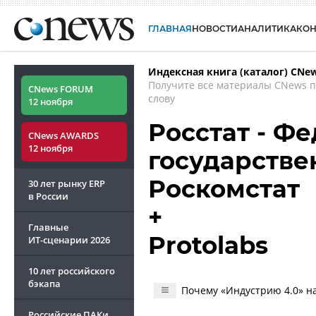
ГЛАВНАЯ
НОВОСТИ
АНАЛИТИКА
КО
Индексная книга (каталог) CNe
Получите все материалы CNews 
CNews FORUM
слову
12 ноября
Росстат - Ф
CNews AWARDS
12 ноября
государстве
Роскомстат
30 лет рынку ERP
в России
+
Главные
Protolabs
ИТ-сценарии
2026
10 лет российского
бэкапа
Почему «Индустрию 4.0» на
Российские ПАКи