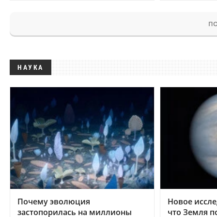
ПО
НАУКА
Почему эволюция
Новое иссле
застопорилась на миллионы
что Земля п