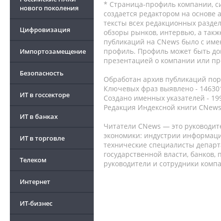
* Страница-профиль компании, сис
нового поколения
создается редактором на основе
тексты всех редакционных раздел
Цифровизация
обзоры рынков, интервью, а такж
публикаций на CNews было с име
профиль. Профиль может быть до
Импортозамещение
презентацией о компании или про
Безопасность
Обработан архив публикаций порт
Ключевых фраз выявлено - 146301
ИТ в госсекторе
Создано именных указателей - 19
Редакция Индексной книги CNews
ИТ в банках
Читатели CNews — это руководит
экономики: индустрии информаци
ИТ в торговле
технические специалисты депар
государственной власти, банков,
Телеком
руководители и сотрудники комп
Интернет
ИТ-бизнес