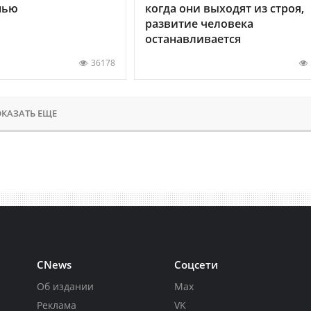
нью
когда они выходят из строя,
развитие человека
останавливается
36178
КАЗАТЬ ЕЩЕ
CNews
Соцсети
Об издании
Max
Реклама
VK