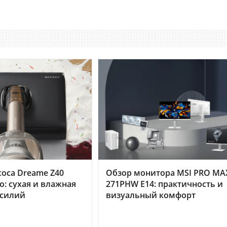
оса Dreame Z40
Обзор монитора MSI PRO MA
o: сухая и влажная
271PHW E14: практичность и
усилий
визуальный комфорт