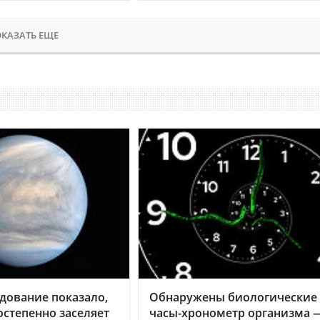
КАЗАТЬ ЕЩЕ
дование показало,
Обнаружены биологические
остепенно заселяет
часы-хронометр организма 