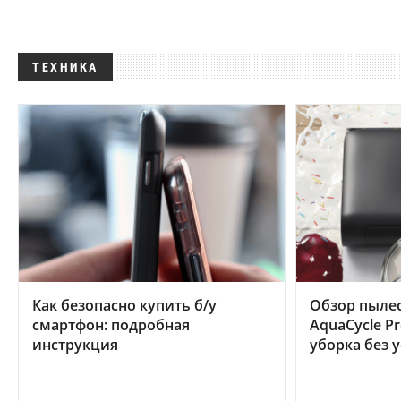
ТЕХНИКА
Как безопасно купить б/у
Обзор пылес
смартфон: подробная
AquaCycle Pr
инструкция
уборка без 