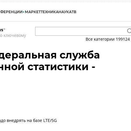
НФЕРЕНЦИИ
МАРКЕТ
ТЕХНИКА
НАУКА
ТВ
ws
*
по ключевому
Все категории
199124
едеральная служба
нной статистики -
до внедрять на базе LTE/5G