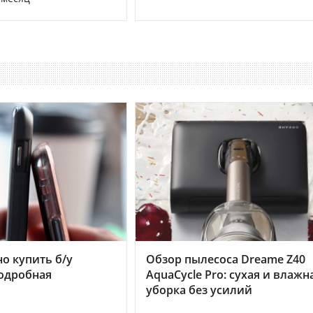
но купить б/у
Обзор пылесоса Dreame Z40
подробная
AquaCycle Pro: сухая и влажн
уборка без усилий