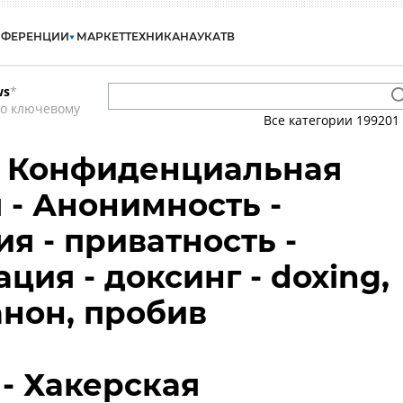
НФЕРЕНЦИИ
МАРКЕТ
ТЕХНИКА
НАУКА
ТВ
ws
*
по ключевому
Все категории
199201
 - Конфиденциальная
- Анонимность -
я - приватность -
ия - доксинг - doxing,
анон, пробив
 - Хакерская