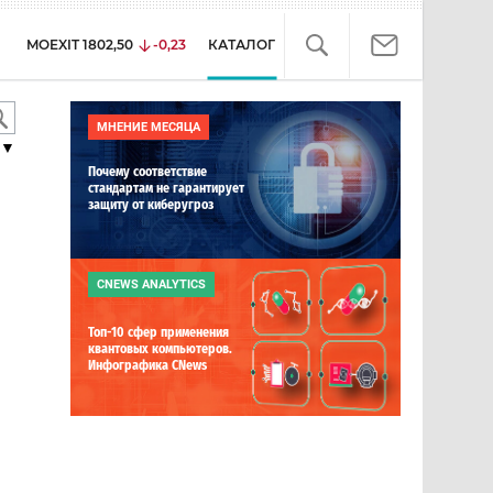
MOEXIT
1802,50
-0,23
КАТАЛОГ
МНЕНИЕ МЕСЯЦА
▼
Почему соответствие
стандартам не гарантирует
защиту от киберугроз
CNEWS ANALYTICS
Топ-10 сфер применения
квантовых компьютеров.
Инфографика CNews