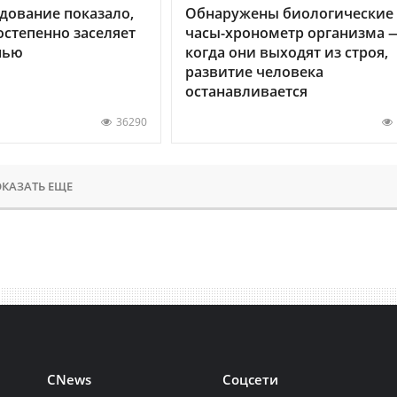
дование показало,
Обнаружены биологические
остепенно заселяет
часы-хронометр организма 
нью
когда они выходят из строя,
развитие человека
останавливается
36290
КАЗАТЬ ЕЩЕ
CNews
Соцсети