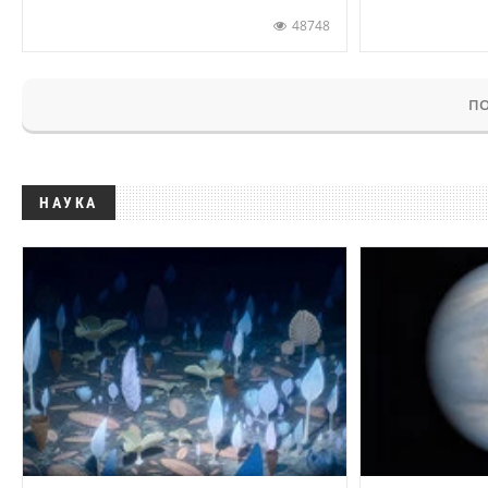
48748
ПО
НАУКА