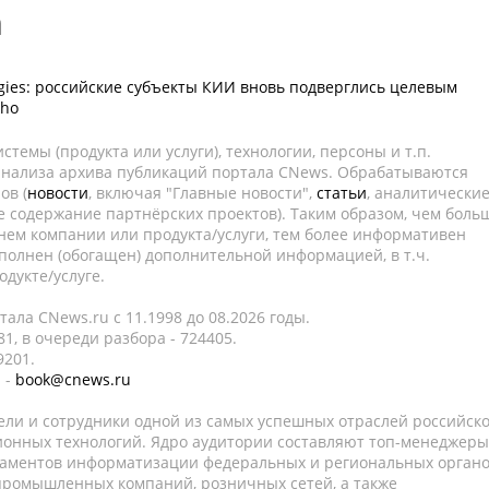
а
logies: российские субъекты КИИ вновь подверглись целевым
kho
темы (продукта или услуги), технологии, персоны и т.п.
 анализа архива публикаций портала CNews. Обрабатываются
ов (
новости
, включая "Главные новости",
статьи
, аналитически
е содержание партнёрских проектов). Таким образом, чем боль
нем компании или продукта/услуги, тем более информативен
полнен (обогащен) дополнительной информацией, в т.ч.
дукте/услуге.
ала CNews.ru c 11.1998 до 08.2026 годы.
1, в очереди разбора - 724405.
9201.
 -
book@cnews.ru
ели и сотрудники одной из самых успешных отраслей российск
онных технологий. Ядро аудитории составляют топ-менеджеры
таментов информатизации федеральных и региональных орган
 промышленных компаний, розничных сетей, а также