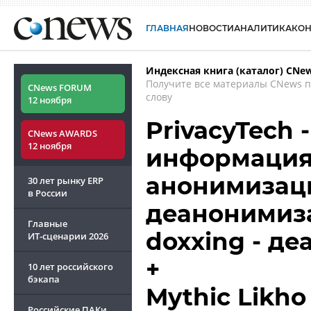
ГЛАВНАЯ
НОВОСТИ
АНАЛИТИКА
КО
Индексная книга (каталог) CNe
Получите все материалы CNews 
CNews FORUM
слову
12 ноября
PrivacyTech
CNews AWARDS
12 ноября
информация 
анонимизаци
30 лет рынку ERP
в России
деанонимизац
Главные
doxxing - де
ИТ-сценарии
2026
+
10 лет российского
бэкапа
Mythic Likho
Российские ПАКи