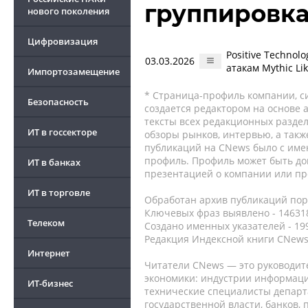
группировк
нового поколения
Цифровизация
Positive Techno
03.03.2026
атакам Mythic Li
Импортозамещение
* Страница-профиль компании, сис
Безопасность
создается редактором на основе
тексты всех редакционных раздел
ИТ в госсекторе
обзоры рынков, интервью, а такж
публикаций на CNews было с име
профиль. Профиль может быть до
ИТ в банках
презентацией о компании или про
ИТ в торговле
Обработан архив публикаций порт
Ключевых фраз выявлено - 146318
Телеком
Создано именных указателей - 19
Редакция Индексной книги CNews
Интернет
Читатели CNews — это руководит
экономики: индустрии информаци
ИТ-бизнес
технические специалисты депар
государственной власти, банков,