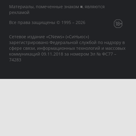
Материалы, помеченные знаком ■, являются
рекламой
Все права защищены © 1995 – 2026
Сетевое издание «CNews» («СиНьюс»)
зарегистрировано Федеральной службой по надзору в
сфере связи, информационных технологий и массовых
коммуникаций 09.11.2018 за номером Эл № ФС77 –
74283