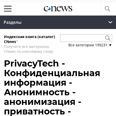
Разделы
Индексная книга (каталог)
CNews
*
Все категории
199231
▼
Получите все материалы
CNews по ключевому слову
PrivacyTech -
Конфиденциальная
информация -
Анонимность -
анонимизация -
приватность -