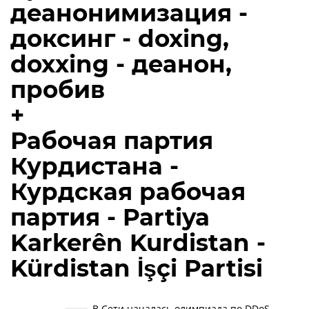
деанонимизация -
доксинг - doxing,
doxxing - деанон,
пробив
+
Рабочая партия
Курдистана -
Курдская рабочая
партия - Partiya
Karkerên Kurdistan -
Kürdistan İşçi Partisi
В Сети началась олимпиада по DDoS-