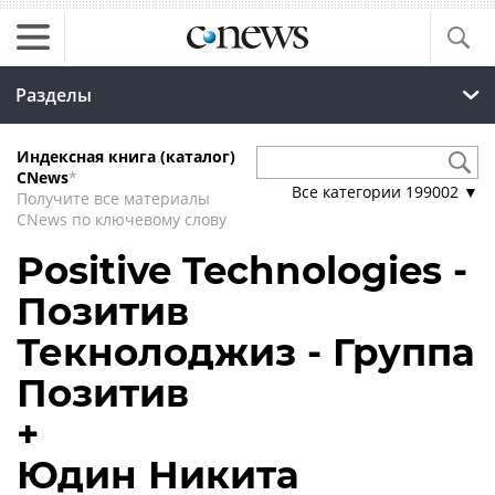
Разделы
Индексная книга (каталог)
CNews
*
Все категории
199002
▼
Получите все материалы
CNews по ключевому слову
Positive Technologies -
Позитив
Текнолоджиз - Группа
Позитив
+
Юдин Никита