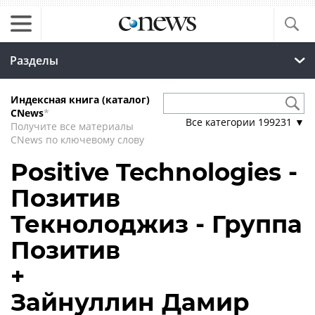
Разделы
Индексная книга (каталог)
CNews
*
Все категории
199231
▼
Получите все материалы
CNews по ключевому слову
Positive Technologies -
Позитив
Текнолоджиз - Группа
Позитив
+
Зайнуллин Дамир