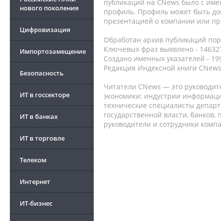
публикаций на CNews было с име
нового поколения
профиль. Профиль может быть до
презентацией о компании или про
Цифровизация
Обработан архив публикаций порт
Ключевых фраз выявлено - 146327
Импортозамещение
Создано именных указателей - 19
Редакция Индексной книги CNews
Безопасность
Читатели CNews — это руководит
ИТ в госсекторе
экономики: индустрии информаци
технические специалисты депар
государственной власти, банков,
ИТ в банках
руководители и сотрудники комп
ИТ в торговле
Телеком
Интернет
ИТ-бизнес