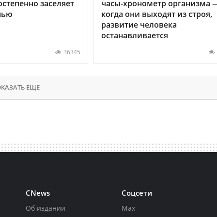
остепенно заселяет
часы-хронометр организма 
нью
когда они выходят из строя,
развитие человека
останавливается
36345
КАЗАТЬ ЕЩЕ
CNews
Соцсети
Об издании
Max