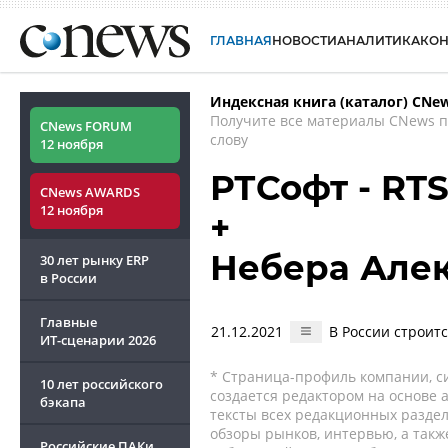
ГЛАВНАЯ
НОВОСТИ
АНАЛИТИКА
КО
Индексная книга (каталог) CNe
Получите все материалы CNews 
CNews FORUM
слову
12 ноября
РТСофт - RTS
CNews AWARDS
12 ноября
+
Небера Але
30 лет рынку ERP
в России
Главные
21.12.2021
В России строит
ИТ-сценарии
2026
* Страница-профиль компании, сис
10 лет российского
создается редактором на основе
бэкапа
тексты всех редакционных раздел
обзоры рынков, интервью, а такж
Российские ПАКи