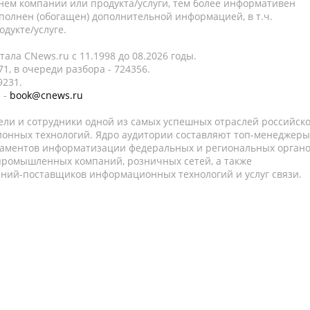
нем компании или продукта/услуги, тем более информативен
полнен (обогащен) дополнительной информацией, в т.ч.
дукте/услуге.
ала CNews.ru c 11.1998 до 08.2026 годы.
1, в очереди разбора - 724356.
9231.
 -
book@cnews.ru
ели и сотрудники одной из самых успешных отраслей российск
онных технологий. Ядро аудитории составляют топ-менеджеры
таментов информатизации федеральных и региональных орган
 промышленных компаний, розничных сетей, а также
аний-поставщиков информационных технологий и услуг связи.