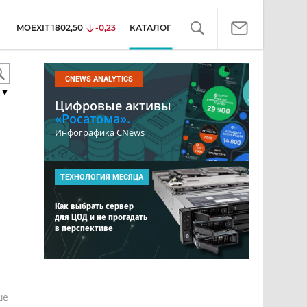
MOEXIT
1802,50
-0,23
КАТАЛОГ
CNEWS ANALYTICS
▼
Цифровые активы
«Росатома».
Инфографика CNews
ТЕХНОЛОГИЯ МЕСЯЦА
Как выбрать сервер
для ЦОД и не прогадать
в перспективе
е
ше