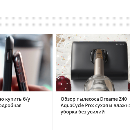
но купить б/у
Обзор пылесоса Dreame Z40
подробная
AquaCycle Pro: сухая и влажн
уборка без усилий