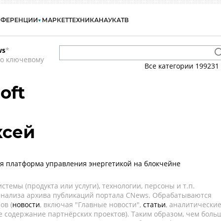
НФЕРЕНЦИИ
МАРКЕТ
ТЕХНИКА
НАУКА
ТВ
ws
*
по ключевому
Все категории
199231
oft
ксей
ся платформа управления энергетикой на блокчейне
темы (продукта или услуги), технологии, персоны и т.п.
 анализа архива публикаций портала CNews. Обрабатываются
ов (
новости
, включая "Главные новости",
статьи
, аналитически
е содержание партнёрских проектов). Таким образом, чем боль