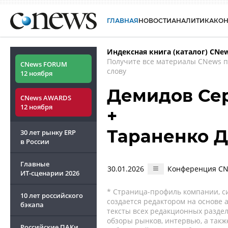
ГЛАВНАЯ
НОВОСТИ
АНАЛИТИКА
КО
Индексная книга (каталог) CNe
Получите все материалы CNews 
CNews FORUM
слову
12 ноября
Демидов Се
CNews AWARDS
12 ноября
+
Тараненко 
30 лет рынку ERP
в России
Главные
30.01.2026
Конференция CNe
ИТ-сценарии
2026
* Страница-профиль компании, сис
10 лет российского
создается редактором на основе
бэкапа
тексты всех редакционных раздел
обзоры рынков, интервью, а такж
Российские ПАКи