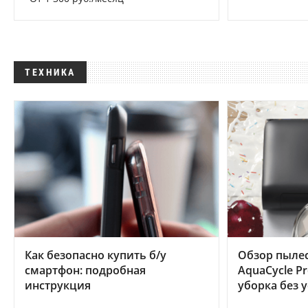
ТЕХНИКА
Как безопасно купить б/у
Обзор пылес
смартфон: подробная
AquaCycle Pr
инструкция
уборка без 