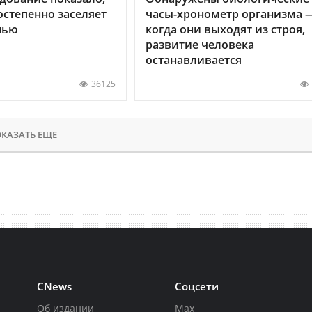
остепенно заселяет
часы-хронометр организма 
нью
когда они выходят из строя,
развитие человека
останавливается
36125
КАЗАТЬ ЕЩЕ
CNews
Соцсети
Об издании
Max