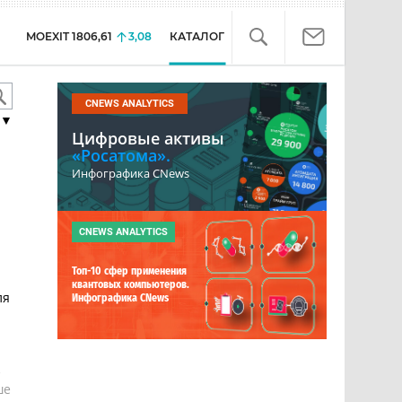
MOEXIT
1806,61
3,08
КАТАЛОГ
CNEWS ANALYTICS
▼
Цифровые активы
«Росатома».
Инфографика CNews
CNEWS ANALYTICS
Топ-10 сфер применения
квантовых компьютеров.
ля
Инфографика CNews
е
ше