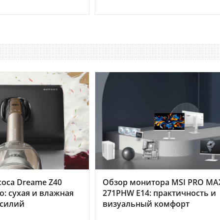
оса Dreame Z40
Обзор монитора MSI PRO MA
o: сухая и влажная
271PHW E14: практичность и
усилий
визуальный комфорт