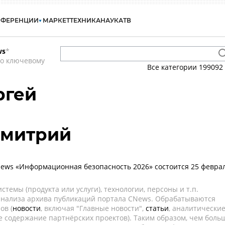
НФЕРЕНЦИИ
МАРКЕТ
ТЕХНИКА
НАУКА
ТВ
ws
*
по ключевому
Все категории
199092
ргей
Дмитрий
ws «Информационная безопасность 2026» состоится 25 февра
темы (продукта или услуги), технологии, персоны и т.п.
 анализа архива публикаций портала CNews. Обрабатываются
ов (
новости
, включая "Главные новости",
статьи
, аналитически
е содержание партнёрских проектов). Таким образом, чем боль