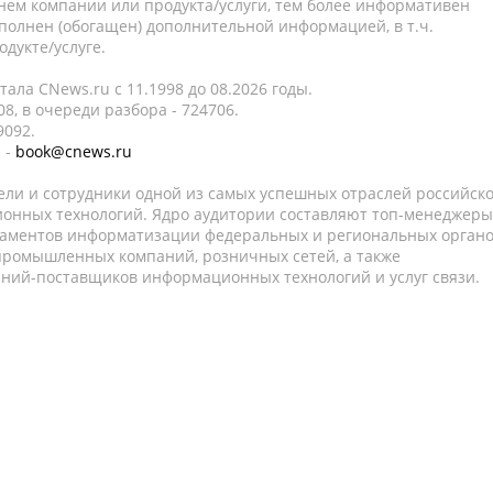
нем компании или продукта/услуги, тем более информативен
полнен (обогащен) дополнительной информацией, в т.ч.
дукте/услуге.
ала CNews.ru c 11.1998 до 08.2026 годы.
8, в очереди разбора - 724706.
9092.
 -
book@cnews.ru
ели и сотрудники одной из самых успешных отраслей российск
онных технологий. Ядро аудитории составляют топ-менеджеры
таментов информатизации федеральных и региональных орган
 промышленных компаний, розничных сетей, а также
аний-поставщиков информационных технологий и услуг связи.