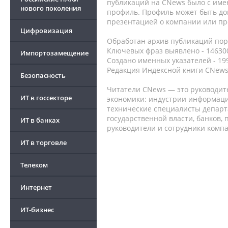
публикаций на CNews было с име
нового поколения
профиль. Профиль может быть до
презентацией о компании или про
Цифровизация
Обработан архив публикаций порт
Ключевых фраз выявлено - 146300
Импортозамещение
Создано именных указателей - 19
Редакция Индексной книги CNews
Безопасность
Читатели CNews — это руководит
ИТ в госсекторе
экономики: индустрии информаци
технические специалисты депар
государственной власти, банков,
ИТ в банках
руководители и сотрудники комп
ИТ в торговле
Телеком
Интернет
ИТ-бизнес