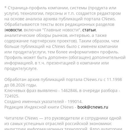
* Страница-профиль компании, системы (продукта или
услуги), технологии, персоны и т.п. создается редактором
на основе анализа архива публикаций портала CNews.
Обрабатываются тексты всех редакционных разделов
(
новости
, включая "Главные новости",
статьи
,
аналитические обзоры рынков, интервью, а также
содержание партнёрских проектов). Таким образом, чем
больше публикаций на CNews было с именем компании
или продукта/услуги, тем более информативен профиль.
Профиль может быть дополнен (обогащен) дополнительной
информацией, в т.ч. презентацией о компании или
продукте/услуге.
Обработан архив публикаций портала CNews.ru c 11.1998
до 08.2026 годы.
Ключевых фраз выявлено - 1462846, в очереди разбора -
724925.
Создано именных указателей - 199014.
Редакция Индексной книги CNews -
book@cnews.ru
Читатели CNews — это руководители и сотрудники одной
из самых успешных отраслей российской экономики:
индустрии информационных технологий. Ядро аудитории