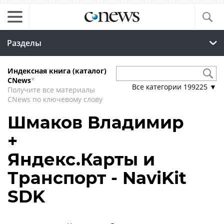
Разделы
Индексная книга (каталог)
CNews
*
Все категории
199225
▼
Получите все материалы
CNews по ключевому слову
Шмаков Владимир
+
Яндекс.Карты и
Транспорт - NaviKit
SDK