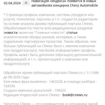
Навигация «Яндекса» появится в новых
02.04.2024
автомобилях концерна Chery Automobile
* Страница-профиль компании, системы (продукта или
услуги), технологии, персоны и т.п. создается редактором
на основе анализа архива публикаций портала CNews.
Обрабатываются тексты всех редакционных разделов
(
новости
, включая "Главные новости",
статьи
,
аналитические обзоры рынков, интервью, а также
содержание партнёрских проектов). Таким образом, чем
больше публикаций на CNews было с именем компании
или продукта/услуги, тем более информативен профиль.
Профиль может быть дополнен (обогащен) дополнительной
информацией, в т.ч. презентацией о компании или
продукте/услуге.
Обработан архив публикаций портала CNews.ru c 11.1998
до 08.2026 годы.
Ключевых фраз выявлено - 1463228, в очереди разбора -
724339.
Создано именных указателей - 199225.
Редакция Индексной книги CNews -
book@cnews.ru
Читатели CNews — это руководители и сотрудники одной