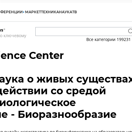
НФЕРЕНЦИИ
МАРКЕТ
ТЕХНИКА
НАУКА
ТВ
ws
*
по ключевому
Все категории
199231
ence Center
наука о живых существа
действии со средой
Биологическое
е - Биоразнообразие
ся онлайн-магистратура по биоинформатике на образовательно