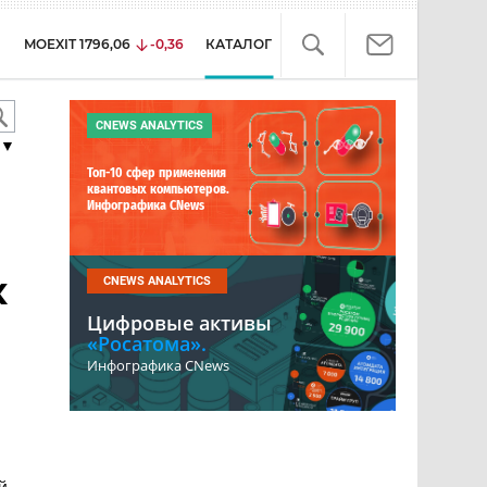
MOEXIT
1796,06
-0,36
КАТАЛОГ
CNEWS ANALYTICS
▼
Топ-10 сфер применения
квантовых компьютеров.
Инфографика CNews
х
CNEWS ANALYTICS
Цифровые активы
«Росатома».
Инфографика CNews
й