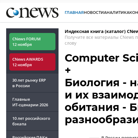
ГЛАВНАЯ
НОВОСТИ
АНАЛИТИКА
КО
Индексная книга (каталог) CNe
Получите все материалы CNews 
CNews FORUM
слову
12 ноября
Computer Sci
CNews AWARDS
12 ноября
+
Биология - 
30 лет рынку ERP
в России
и их взаимо
Главные
обитания - 
ИТ-сценарии
2026
разнообрази
10 лет российского
бэкапа
Российские ПАКи
В России появит