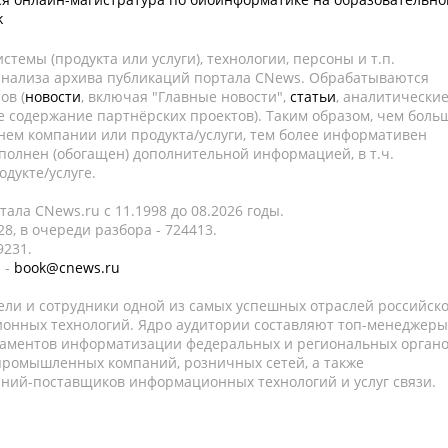
k
темы (продукта или услуги), технологии, персоны и т.п.
 анализа архива публикаций портала CNews. Обрабатываются
ов (
новости
, включая "Главные новости",
статьи
, аналитически
е содержание партнёрских проектов). Таким образом, чем боль
нем компании или продукта/услуги, тем более информативен
полнен (обогащен) дополнительной информацией, в т.ч.
дукте/услуге.
ала CNews.ru c 11.1998 до 08.2026 годы.
8, в очереди разбора - 724413.
9231.
 -
book@cnews.ru
ели и сотрудники одной из самых успешных отраслей российск
онных технологий. Ядро аудитории составляют топ-менеджеры
таментов информатизации федеральных и региональных орган
 промышленных компаний, розничных сетей, а также
аний-поставщиков информационных технологий и услуг связи.