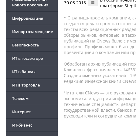
30.08.2016
нового поколения
платформе Stepi
* Страница-профиль компании, сис
Цифровизация
создается редактором на основе
тексты всех редакционных раздел
Импортозамещение
обзоры рынков, интервью, а такж
публикаций на CNews было с име
Безопасность
профиль. Профиль может быть до
презентацией о компании или про
ИТ в госсекторе
Обработан архив публикаций порт
Ключевых фраз выявлено - 146332
ИТ в банках
Создано именных указателей - 19
Редакция Индексной книги CNews
ИТ в торговле
Читатели CNews — это руководит
Телеком
экономики: индустрии информаци
технические специалисты депар
государственной власти, банков,
Интернет
руководители и сотрудники комп
ИТ-бизнес