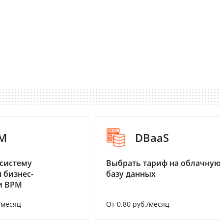
M
DBaaS
систему
Выбрать тариф на облачну
 бизнес-
базу данных
и BPM
/месяц
От 0.80 руб./месяц