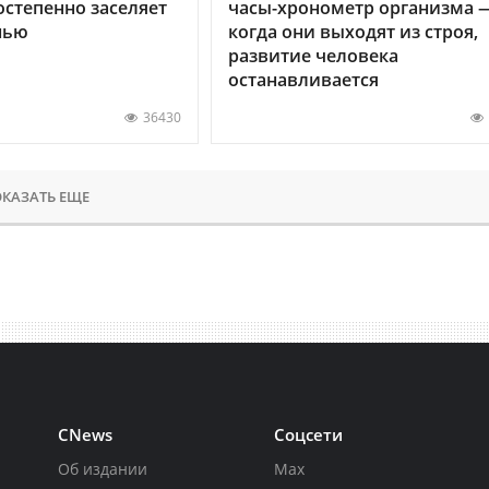
остепенно заселяет
часы-хронометр организма 
нью
когда они выходят из строя,
развитие человека
останавливается
36430
КАЗАТЬ ЕЩЕ
CNews
Соцсети
Об издании
Max