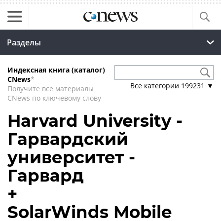
Разделы
Индексная книга (каталог)
CNews
*
Все категории
199231
▼
Получите все материалы
CNews по ключевому слову
Harvard University -
Гарвардский
университет -
Гарвард
+
SolarWinds Mobile