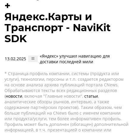
+
Яндекс.Карты и
Транспорт - NaviKit
SDK
«Яндекс» улучшил навигацию для
13.02.2025
доставки последней мили
* Страница-профиль компании, системы (продукта или
услуги), технологии, персоны и т.п. создается редактором
на основе анализа архива публикаций портала CNews.
Обрабатываются тексты всех редакционных разделов
(
новости
, включая "Главные новости",
статьи
,
аналитические обзоры рынков, интервью, а также
содержание партнёрских проектов). Таким образом, чем
больше публикаций на CNews было с именем компании
или продукта/услуги, тем более информативен профиль.
Профиль может быть дополнен (обогащен) дополнительной
информацией, в т.ч. презентацией о компании или