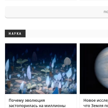
ПО
НАУКА
Почему эволюция
Новое иссле
застопорилась на миллионы
что Земля п