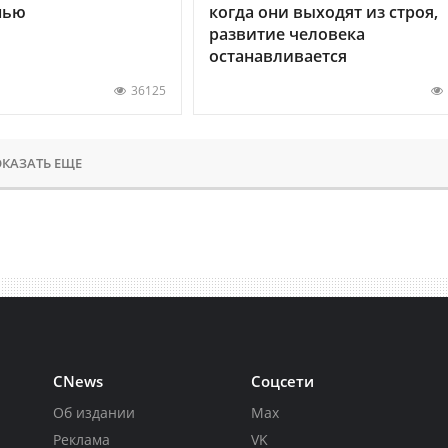
нью
когда они выходят из строя,
развитие человека
останавливается
36125
КАЗАТЬ ЕЩЕ
CNews
Соцсети
Об издании
Max
Реклама
VK