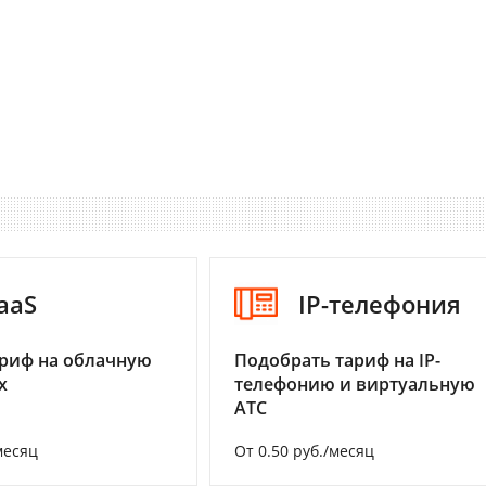
aaS
IP-телефония
риф на облачную
Подобрать тариф на IP-
х
телефонию и виртуальную
АТС
месяц
От 0.50 руб./месяц