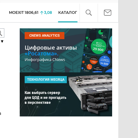
MOEXIT
1806,61
3,08
КАТАЛОГ
CNEWS ANALYTICS
▼
Цифровые активы
«Росатома».
Инфографика CNews
ТЕХНОЛОГИЯ МЕСЯЦА
Как выбрать сервер
для ЦОД и не прогадать
в перспективе
а