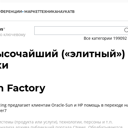
НФЕРЕНЦИИ
МАРКЕТ
ТЕХНИКА
НАУКА
ТВ
ws
*
по ключевому
Все категории
199092
высочайший («элитный»)
ки
n Factory
cing предлагает клиентам Oracle-Sun и HP помощь в переходе н
er7
темы (продукта или услуги), технологии, персоны и т.п.
 анализа архива публикаций портала CNews. Обрабатываются