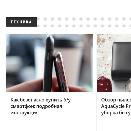
ТЕХНИКА
Как безопасно купить б/у
Обзор пылес
смартфон: подробная
AquaCycle Pr
инструкция
уборка без 