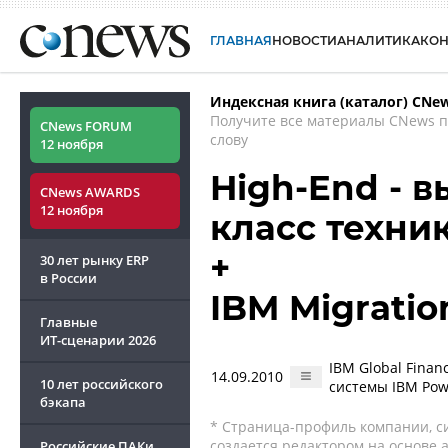
ГЛАВНАЯ
НОВОСТИ
АНАЛИТИКА
КО
Индексная книга (каталог) CNe
Получите все материалы CNews 
CNews FORUM
слову
12 ноября
High-End - 
CNews AWARDS
12 ноября
класс техни
+
30 лет рынку ERP
в России
IBM Migratio
Главные
ИТ-сценарии
2026
IBM Global Finan
14.09.2010
10 лет российского
системы IBM Pow
бэкапа
* Страница-профиль компании, сис
создается редактором на основе
Российские ПАКи