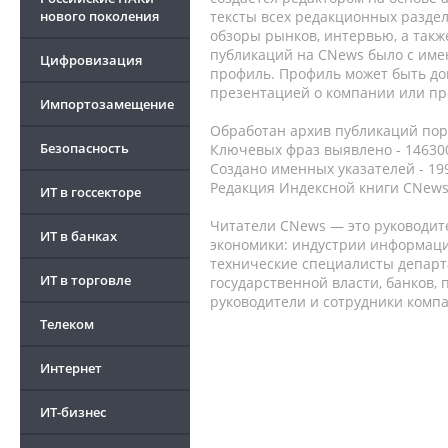
нового поколения
тексты всех редакционных раздел
обзоры рынков, интервью, а такж
публикаций на CNews было с име
Цифровизация
профиль. Профиль может быть до
презентацией о компании или про
Импортозамещение
Обработан архив публикаций порт
Безопасность
Ключевых фраз выявлено - 146300
Создано именных указателей - 19
Редакция Индексной книги CNews
ИТ в госсекторе
Читатели CNews — это руководит
ИТ в банках
экономики: индустрии информаци
технические специалисты депар
ИТ в торговле
государственной власти, банков,
руководители и сотрудники комп
Телеком
Интернет
ИТ-бизнес