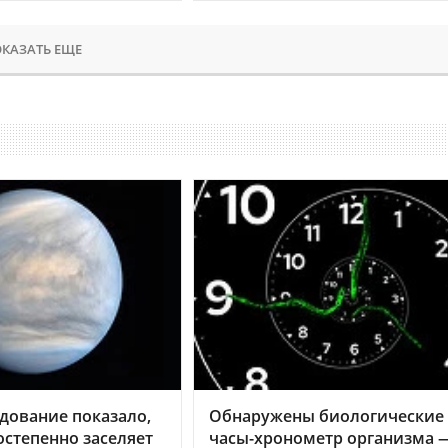
КАЗАТЬ ЕЩЕ
дование показало,
Обнаружены биологические
остепенно заселяет
часы-хронометр организма 