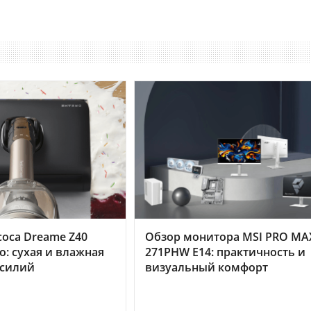
оса Dreame Z40
Обзор монитора MSI PRO MA
o: сухая и влажная
271PHW E14: практичность и
усилий
визуальный комфорт