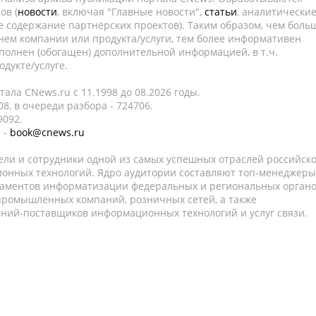
ов (
новости
, включая "Главные новости",
статьи
, аналитически
е содержание партнёрских проектов). Таким образом, чем боль
нем компании или продукта/услуги, тем более информативен
полнен (обогащен) дополнительной информацией, в т.ч.
дукте/услуге.
ала CNews.ru c 11.1998 до 08.2026 годы.
8, в очереди разбора - 724706.
9092.
 -
book@cnews.ru
ели и сотрудники одной из самых успешных отраслей российск
онных технологий. Ядро аудитории составляют топ-менеджеры
таментов информатизации федеральных и региональных орган
 промышленных компаний, розничных сетей, а также
аний-поставщиков информационных технологий и услуг связи.