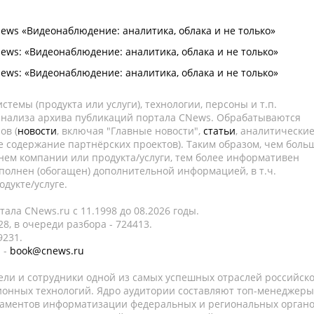
ws «Видеонаблюдение: аналитика, облака и не только»
ws: «Видеонаблюдение: аналитика, облака и не только»
ws: «Видеонаблюдение: аналитика, облака и не только»
темы (продукта или услуги), технологии, персоны и т.п.
 анализа архива публикаций портала CNews. Обрабатываются
ов (
новости
, включая "Главные новости",
статьи
, аналитически
е содержание партнёрских проектов). Таким образом, чем боль
нем компании или продукта/услуги, тем более информативен
полнен (обогащен) дополнительной информацией, в т.ч.
дукте/услуге.
ала CNews.ru c 11.1998 до 08.2026 годы.
8, в очереди разбора - 724413.
9231.
 -
book@cnews.ru
ели и сотрудники одной из самых успешных отраслей российск
онных технологий. Ядро аудитории составляют топ-менеджеры
таментов информатизации федеральных и региональных орган