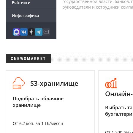
государственной власти, банков,
Рейтинги
руководители и сотрудники комп
Инфографика
CNEWSMARKET
S3-хранилище
Онлайн-
Подобрать облачное
хранилище
Выбрать та
бухгалтер
От 6,2 коп. за 1 Гб/месяц
От 1 300 руб.