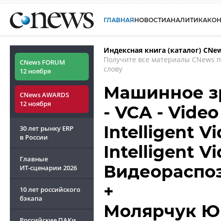
ГЛАВНАЯ
НОВОСТИ
АНАЛИТИКА
КО
Индексная книга (каталог) CNe
Получите все материалы CNews 
CNews FORUM
слову
12 ноября
Машинное з
CNews AWARDS
12 ноября
- VCA - Video
Intelligent Vi
30 лет рынку ERP
в России
Intelligent V
Главные
Видеораспо
ИТ-сценарии
2026
+
10 лет российского
бэкапа
Молярчук Ю
Российские ПАКи