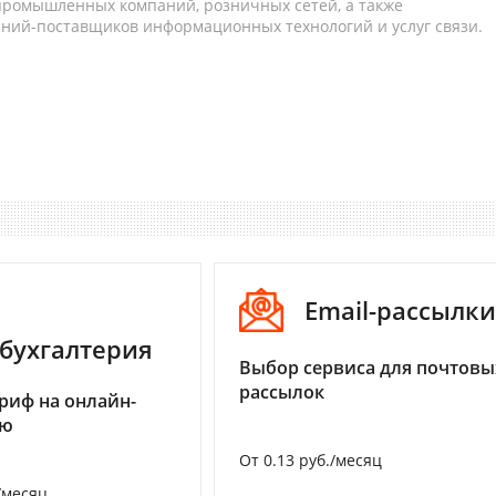
 промышленных компаний, розничных сетей, а также
аний-поставщиков информационных технологий и услуг связи.
Email-рассылки
бухгалтерия
Выбор сервиса для почтовы
рассылок
риф на онлайн-
ию
От 0.13 руб./месяц
/месяц