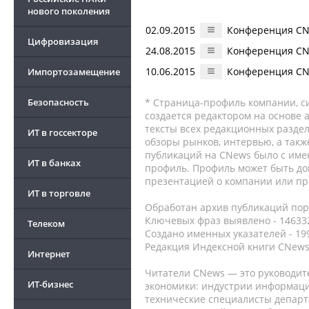
нового поколения
02.09.2015
Конференция CNe
Цифровизация
24.08.2015
Конференция CNe
10.06.2015
Конференция CNe
Импортозамещение
Безопасность
* Страница-профиль компании, сис
создается редактором на основе
тексты всех редакционных раздел
ИТ в госсекторе
обзоры рынков, интервью, а такж
публикаций на CNews было с име
ИТ в банках
профиль. Профиль может быть до
презентацией о компании или про
ИТ в торговле
Обработан архив публикаций порт
Ключевых фраз выявлено - 146332
Телеком
Создано именных указателей - 19
Редакция Индексной книги CNews
Интернет
Читатели CNews — это руководит
ИТ-бизнес
экономики: индустрии информаци
технические специалисты депар