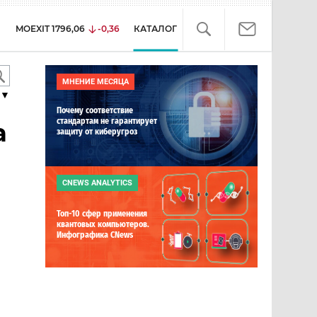
MOEXIT
1796,06
-0,36
КАТАЛОГ
МНЕНИЕ МЕСЯЦА
▼
Почему соответствие
стандартам не гарантирует
а
защиту от киберугроз
CNEWS ANALYTICS
Топ-10 сфер применения
квантовых компьютеров.
Инфографика CNews