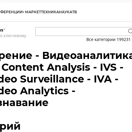
НФЕРЕНЦИИ
МАРКЕТ
ТЕХНИКА
НАУКА
ТВ
ws
*
по ключевому
Все категории
199231
рение - Видеоаналитик
 Content Analysis - IVS -
deo Surveillance - IVA -
ideo Analytics -
знавание
рий