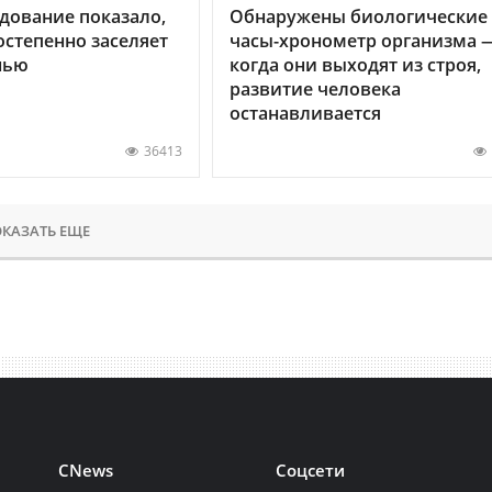
дование показало,
Обнаружены биологические
остепенно заселяет
часы-хронометр организма 
нью
когда они выходят из строя,
развитие человека
останавливается
36413
КАЗАТЬ ЕЩЕ
CNews
Соцсети