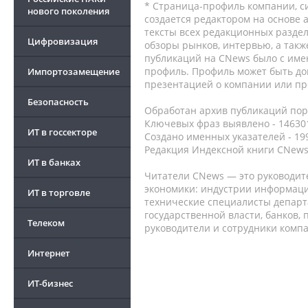
* Страница-профиль компании, сис
нового поколения
создается редактором на основе
тексты всех редакционных раздел
Цифровизация
обзоры рынков, интервью, а такж
публикаций на CNews было с име
профиль. Профиль может быть до
Импортозамещение
презентацией о компании или про
Безопасность
Обработан архив публикаций порт
Ключевых фраз выявлено - 146301
ИТ в госсекторе
Создано именных указателей - 19
Редакция Индексной книги CNews
ИТ в банках
Читатели CNews — это руководит
экономики: индустрии информаци
ИТ в торговле
технические специалисты депар
государственной власти, банков,
Телеком
руководители и сотрудники комп
Интернет
ИТ-бизнес