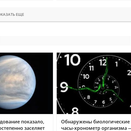
КАЗАТЬ ЕЩЕ
дование показало,
Обнаружены биологические
остепенно заселяет
часы-хронометр организма 