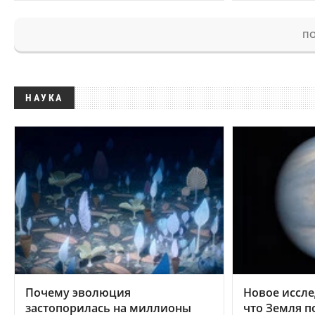
ПО
НАУКА
Почему эволюция
Новое иссле
застопорилась на миллионы
что Земля п