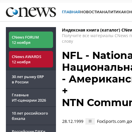
ГЛАВНАЯ
НОВОСТИ
АНАЛИТИКА
КО
Индексная книга (каталог) CNe
Получите все материалы CNews 
CNews FORUM
слову
12 ноября
NFL - Nationa
CNews AWARDS
12 ноября
Национальн
- Американс
30 лет рынку ERP
в России
+
Главные
NTN Communi
ИТ-сценарии
2026
10 лет российского
бэкапа
28.12.1999
FoxSports.com до
Российские ПАКи