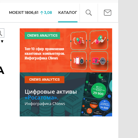
MOEXIT
1806,61
3,08
КАТАЛОГ
CNEWS ANALYTICS
▼
Топ-10 сфер применения
квантовых компьютеров.
Инфографика CNews
А
CNEWS ANALYTICS
Цифровые активы
«Росатома».
Инфографика CNews