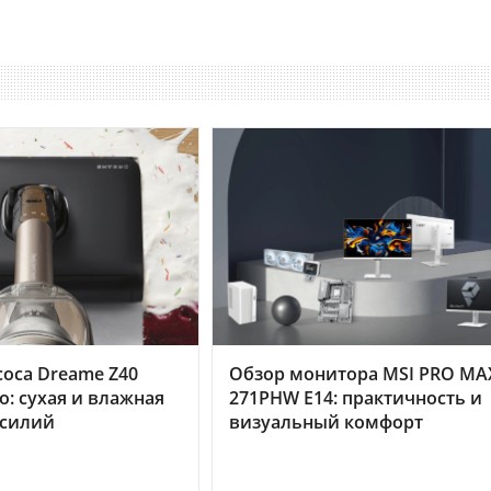
оса Dreame Z40
Обзор монитора MSI PRO MA
o: сухая и влажная
271PHW E14: практичность и
усилий
визуальный комфорт