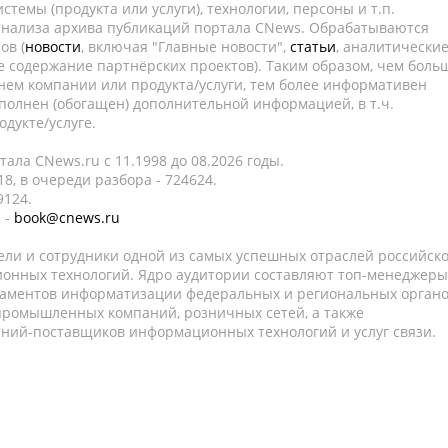
темы (продукта или услуги), технологии, персоны и т.п.
 анализа архива публикаций портала CNews. Обрабатываются
ов (
новости
, включая "Главные новости",
статьи
, аналитически
е содержание партнёрских проектов). Таким образом, чем боль
нем компании или продукта/услуги, тем более информативен
полнен (обогащен) дополнительной информацией, в т.ч.
дукте/услуге.
ала CNews.ru c 11.1998 до 08.2026 годы.
8, в очереди разбора - 724624.
9124.
 -
book@cnews.ru
ели и сотрудники одной из самых успешных отраслей российск
онных технологий. Ядро аудитории составляют топ-менеджеры
таментов информатизации федеральных и региональных орган
 промышленных компаний, розничных сетей, а также
аний-поставщиков информационных технологий и услуг связи.