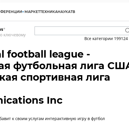
НФЕРЕНЦИИ
МАРКЕТ
ТЕХНИКА
НАУКА
ТВ
ws
*
по ключевому
Все категории
199124
l football league -
ая футбольная лига СШ
кая спортивная лига
cations Inc
бавит к своим услугам интерактивную игру в футбол