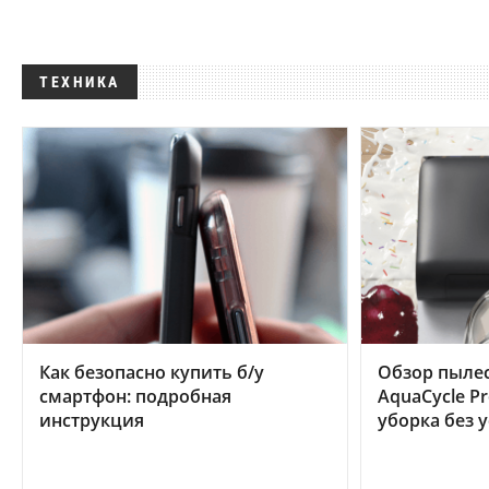
ТЕХНИКА
Как безопасно купить б/у
Обзор пылес
смартфон: подробная
AquaCycle Pr
инструкция
уборка без 