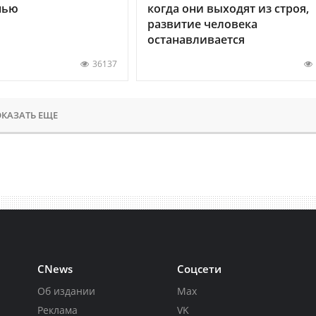
нью
когда они выходят из строя,
развитие человека
останавливается
36137
КАЗАТЬ ЕЩЕ
CNews
Соцсети
Об издании
Max
Реклама
VK