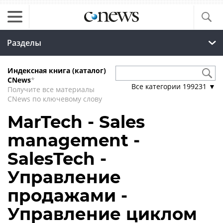
Разделы
Индексная книга (каталог)
CNews
*
Все категории
199231
▼
Получите все материалы
CNews по ключевому слову
MarTech - Sales
management -
SalesTech -
Управление
продажами -
Управление циклом