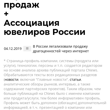
продаж
+
Ассоциация
ювелиров России
В России легализовали продажу
04.12.2019
драгоценностей через интернет
* Страница-профиль компании, системы (продукта или
услуги), технологии, персоны и т.п. создается редактором
на основе анализа архива публикаций портала CNews.
Обрабатываются тексты всех редакционных разделов
(
новости
, включая "Главные новости",
статьи
,
аналитические обзоры рынков, интервью, а также
содержание партнёрских проектов). Таким образом, чем
больше публикаций на CNews было с именем компании
или продукта/услуги, тем более информативен профиль.
Профиль может быть дополнен (обогащен) дополнительной
информацией, в т.ч. презентацией о компании или