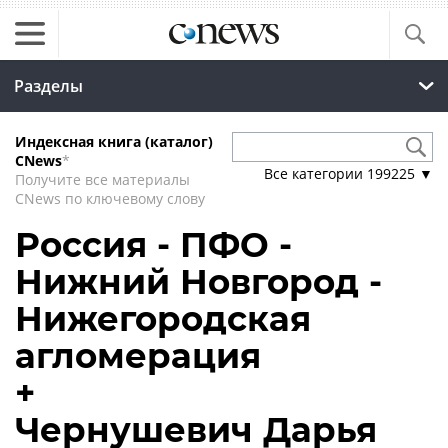
Разделы
Индексная книга (каталог)
CNews
*
Все категории
199225
▼
Получите все материалы
CNews по ключевому слову
Россия - ПФО -
Нижний Новгород -
Нижегородская
агломерация
+
Чернушевич Дарья