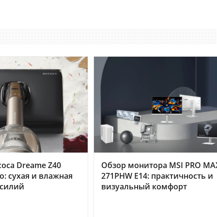
оса Dreame Z40
Обзор монитора MSI PRO MA
o: сухая и влажная
271PHW E14: практичность и
усилий
визуальный комфорт