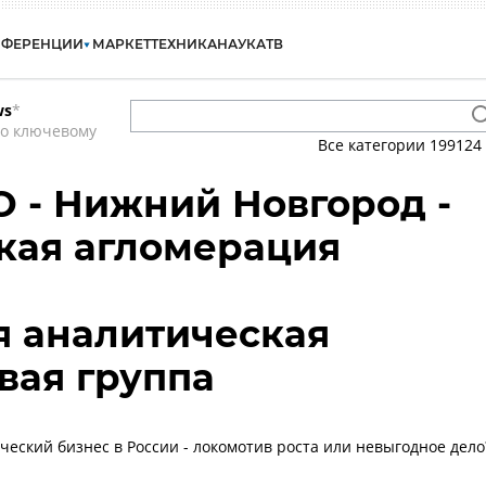
НФЕРЕНЦИИ
МАРКЕТ
ТЕХНИКА
НАУКА
ТВ
ws
*
по ключевому
Все категории
199124
О - Нижний Новгород -
кая агломерация
я аналитическая
вая группа
ческий бизнес в России - локомотив роста или невыгодное дело