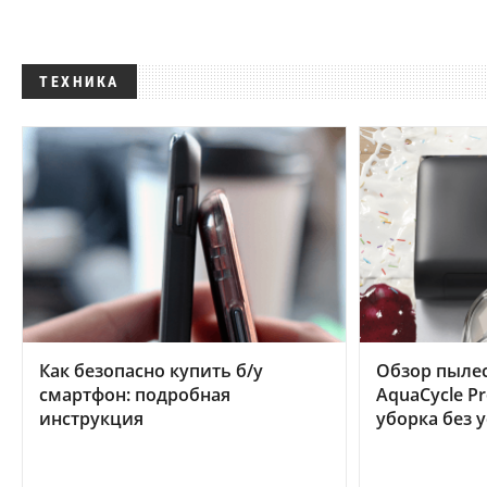
ТЕХНИКА
Как безопасно купить б/у
Обзор пылес
смартфон: подробная
AquaCycle Pr
инструкция
уборка без 