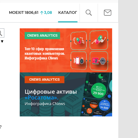
MOEXIT
1806,61
3,08
КАТАЛОГ
CNEWS ANALYTICS
▼
Топ-10 сфер применения
квантовых компьютеров.
Инфографика CNews
CNEWS ANALYTICS
Цифровые активы
«Росатома».
Инфографика CNews
?