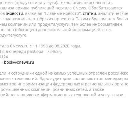
темы (продукта или услуги), технологии, персоны и т.п.
 анализа архива публикаций портала CNews. Обрабатываются
ов (
новости
, включая "Главные новости",
статьи
, аналитически
е содержание партнёрских проектов). Таким образом, чем боль
нем компании или продукта/услуги, тем более информативен
полнен (обогащен) дополнительной информацией, в т.ч.
дукте/услуге.
ала CNews.ru c 11.1998 до 08.2026 годы.
8, в очереди разбора - 724624.
9124.
 -
book@cnews.ru
ели и сотрудники одной из самых успешных отраслей российск
онных технологий. Ядро аудитории составляют топ-менеджеры
таментов информатизации федеральных и региональных орган
 промышленных компаний, розничных сетей, а также
аний-поставщиков информационных технологий и услуг связи.