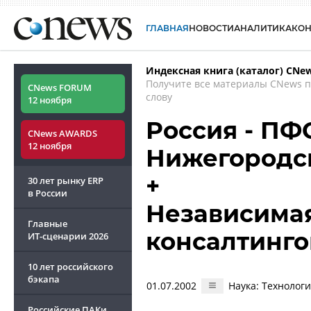
ГЛАВНАЯ
НОВОСТИ
АНАЛИТИКА
КО
Индексная книга (каталог) CNe
Получите все материалы CNews 
CNews FORUM
слову
12 ноября
Россия - ПФ
CNews AWARDS
12 ноября
Нижегородс
+
30 лет рынку ERP
в России
Независима
Главные
консалтинго
ИТ-сценарии
2026
10 лет российского
бэкапа
01.07.2002
Наука: Технологи
Российские ПАКи