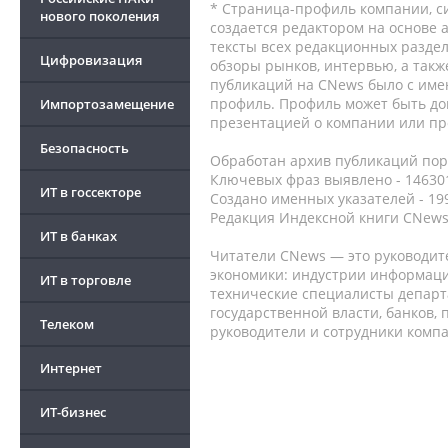
* Страница-профиль компании, сис
нового поколения
создается редактором на основе
тексты всех редакционных раздел
Цифровизация
обзоры рынков, интервью, а такж
публикаций на CNews было с име
профиль. Профиль может быть до
Импортозамещение
презентацией о компании или про
Безопасность
Обработан архив публикаций порт
Ключевых фраз выявлено - 146301
ИТ в госсекторе
Создано именных указателей - 19
Редакция Индексной книги CNews
ИТ в банках
Читатели CNews — это руководит
экономики: индустрии информаци
ИТ в торговле
технические специалисты депар
государственной власти, банков,
Телеком
руководители и сотрудники комп
Интернет
ИТ-бизнес