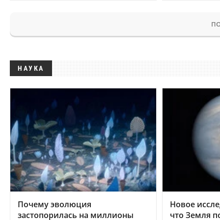
ПО
НАУКА
Почему эволюция
Новое иссле
застопорилась на миллионы
что Земля п