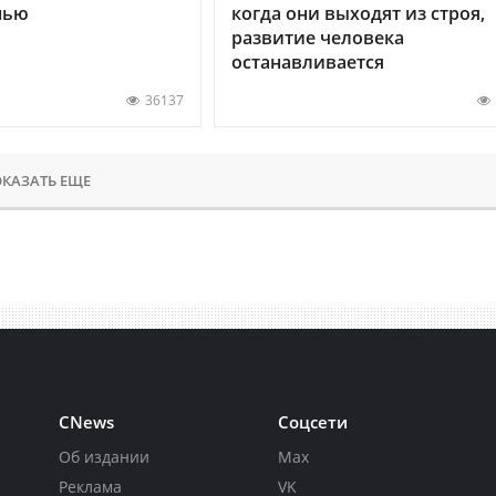
нью
когда они выходят из строя,
развитие человека
останавливается
36137
КАЗАТЬ ЕЩЕ
CNews
Соцсети
Об издании
Max
Реклама
VK