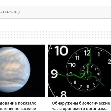
КАЗАТЬ ЕЩЕ
дование показало,
Обнаружены биологические
остепенно заселяет
часы-хронометр организма 