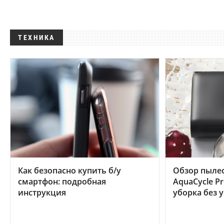
ТЕХНИКА
Как безопасно купить б/у
Обзор пылес
смартфон: подробная
AquaCycle Pr
инструкция
уборка без 