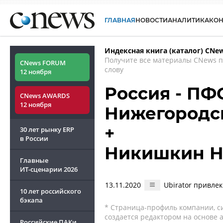
ГЛАВНАЯ
НОВОСТИ
АНАЛИТИКА
КО
Индексная книга (каталог) CNe
Получите все материалы CNews 
CNews FORUM
слову
12 ноября
Россия - ПФ
CNews AWARDS
12 ноября
Нижегородс
+
30 лет рынку ERP
в России
Никишкин Н
Главные
ИТ-сценарии
2026
13.11.2020
Ubirator привлек
10 лет российского
бэкапа
* Страница-профиль компании, сис
создается редактором на основе
Российские ПАКи