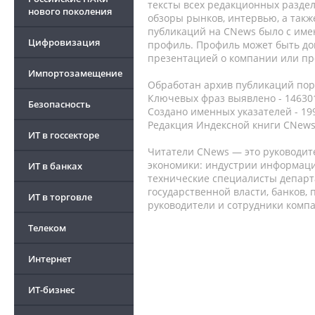
тексты всех редакционных раздел
нового поколения
обзоры рынков, интервью, а такж
публикаций на CNews было с име
Цифровизация
профиль. Профиль может быть до
презентацией о компании или про
Импортозамещение
Обработан архив публикаций порт
Ключевых фраз выявлено - 146301
Безопасность
Создано именных указателей - 19
Редакция Индексной книги CNews
ИТ в госсекторе
Читатели CNews — это руководит
экономики: индустрии информаци
ИТ в банках
технические специалисты депар
государственной власти, банков,
ИТ в торговле
руководители и сотрудники комп
Телеком
Интернет
ИТ-бизнес