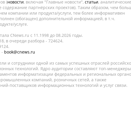
ов (
новости
, включая "Главные новости",
статьи
, аналитически
е содержание партнёрских проектов). Таким образом, чем боль
нем компании или продукта/услуги, тем более информативен
полнен (обогащен) дополнительной информацией, в т.ч.
дукте/услуге.
ала CNews.ru c 11.1998 до 08.2026 годы.
8, в очереди разбора - 724624.
9124.
 -
book@cnews.ru
ели и сотрудники одной из самых успешных отраслей российск
онных технологий. Ядро аудитории составляют топ-менеджеры
таментов информатизации федеральных и региональных орган
 промышленных компаний, розничных сетей, а также
аний-поставщиков информационных технологий и услуг связи.