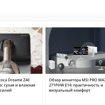
оса Dreame Z40
Обзор монитора MSI PRO MA
o: сухая и влажная
271PHW E14: практичность и
усилий
визуальный комфорт