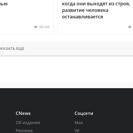
нью
когда они выходят из строя,
развитие человека
останавливается
36144
КАЗАТЬ ЕЩЕ
CNews
Соцсети
Об издании
Max
Реклама
VK