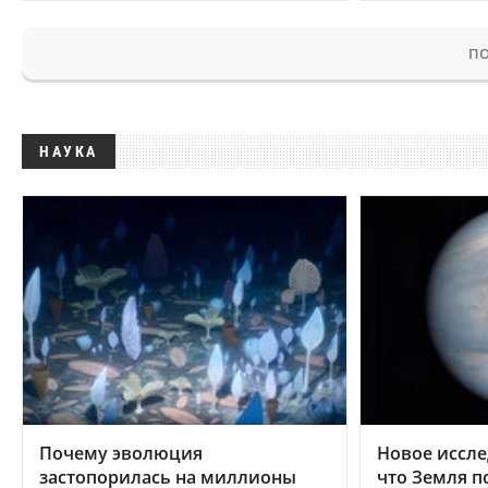
ПО
НАУКА
Почему эволюция
Новое иссле
застопорилась на миллионы
что Земля п