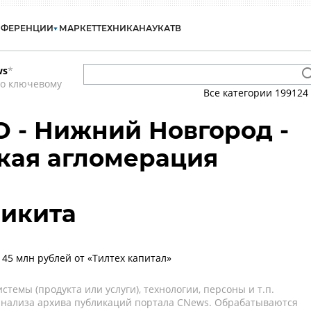
НФЕРЕНЦИИ
МАРКЕТ
ТЕХНИКА
НАУКА
ТВ
ws
*
по ключевому
Все категории
199124
О - Нижний Новгород -
кая агломерация
икита
 45 млн рублей от «Тилтех капитал»
темы (продукта или услуги), технологии, персоны и т.п.
 анализа архива публикаций портала CNews. Обрабатываются