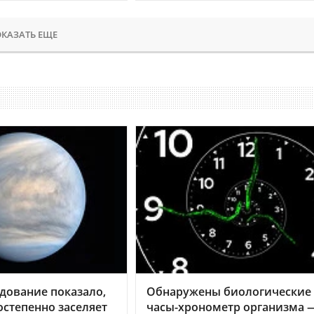
КАЗАТЬ ЕЩЕ
дование показало,
Обнаружены биологические
остепенно заселяет
часы-хронометр организма 