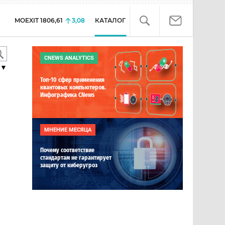
MOEXIT
1806,61
3,08
КАТАЛОГ
CNEWS ANALYTICS
▼
Топ-10 сфер применения
квантовых компьютеров.
Инфографика CNews
МНЕНИЕ МЕСЯЦА
Почему соответствие
стандартам не гарантирует
защиту от киберугроз