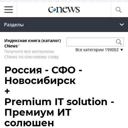
Разделы
Индексная книга (каталог)
CNews
*
Все категории
199002
▼
Получите все материалы
CNews по ключевому слову
Россия - СФО -
Новосибирск
+
Premium IT solution -
Премиум ИТ
солюшен