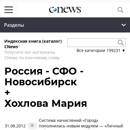
Разделы
Индексная книга (каталог)
CNews
*
Все категории
199231
▼
Получите все материалы
CNews по ключевому слову
Россия - СФО -
Новосибирск
+
Хохлова Мария
Система начислений «Город»
31.08.2012
пополнилась новым модулем — «Личный