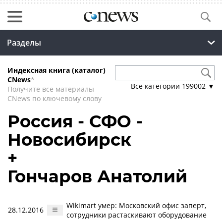
Разделы
Индексная книга (каталог)
CNews
*
Все категории
199002
▼
Получите все материалы
CNews по ключевому слову
Россия - СФО -
Новосибирск
+
Гончаров Анатолий
Wikimart умер: Московский офис заперт,
28.12.2016
сотрудники растаскивают оборудование