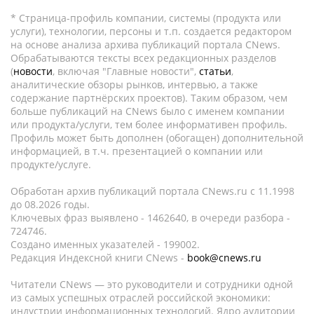
* Страница-профиль компании, системы (продукта или
услуги), технологии, персоны и т.п. создается редактором
на основе анализа архива публикаций портала CNews.
Обрабатываются тексты всех редакционных разделов
(
новости
, включая "Главные новости",
статьи
,
аналитические обзоры рынков, интервью, а также
содержание партнёрских проектов). Таким образом, чем
больше публикаций на CNews было с именем компании
или продукта/услуги, тем более информативен профиль.
Профиль может быть дополнен (обогащен) дополнительной
информацией, в т.ч. презентацией о компании или
продукте/услуге.
Обработан архив публикаций портала CNews.ru c 11.1998
до 08.2026 годы.
Ключевых фраз выявлено - 1462640, в очереди разбора -
724746.
Создано именных указателей - 199002.
Редакция Индексной книги CNews -
book@cnews.ru
Читатели CNews — это руководители и сотрудники одной
из самых успешных отраслей российской экономики:
индустрии информационных технологий. Ядро аудитории