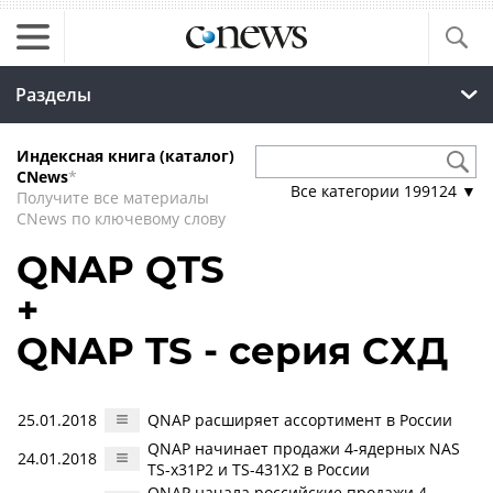
Разделы
Индексная книга (каталог)
CNews
*
Все категории
199124
▼
Получите все материалы
CNews по ключевому слову
QNAP QTS
+
QNAP TS - серия СХД
25.01.2018
QNAP расширяет ассортимент в России
QNAP начинает продажи 4-ядерных NAS
24.01.2018
TS-x31P2 и TS-431X2 в России
QNAP начала российские продажи 4-