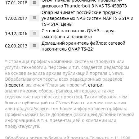
17.01.2018
дискового Thunderbolt 3 NAS TS-453BT3
Qnap начинает российские продажи
17.02.2017
универсальных NAS-систем NAP TS-251A и
TS-451A. Цены
Cетевой накопитель QNAP — друг
19.12.2016
смартфона и планшета
Домашний хранитель файлов: сетевой
02.09.2013
накопитель QNAP TS-221
* Страница-профиль компании, системы (продукта или
услуги), технологии, персоны и т.п. создается редактором
на основе анализа архива публикаций портала CNews.
Обрабатываются тексты всех редакционных разделов
(
новости
, включая "Главные новости",
статьи
,
аналитические обзоры рынков, интервью, а также
содержание партнёрских проектов). Таким образом, чем
больше публикаций на CNews было с именем компании
или продукта/услуги, тем более информативен профиль.
Профиль может быть дополнен (обогащен) дополнительной
информацией, в т.ч. презентацией о компании или
продукте/услуге.
Обработан архив публикаций портала CNews.ru c 11.1998