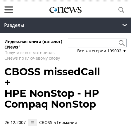
Разделы
Индексная книга (каталог)
CNews
*
Все категории
199002
▼
Получите все материалы
CNews по ключевому слову
CBOSS missedCall
+
HPE NonStop - HP
Compaq NonStop
26.12.2007
CBOSS в Германии