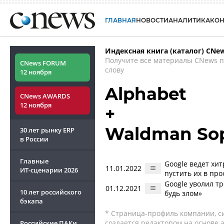
ГЛАВНАЯ
НОВОСТИ
АНАЛИТИКА
КО
Индексная книга (каталог) CNe
Получите все материалы CNews 
CNews FORUM
слову
12 ноября
Alphabet
CNews AWARDS
12 ноября
+
Waldman Sop
30 лет рынку ERP
в России
Главные
Google ведет хи
11.01.2022
ИТ-сценарии
2026
пустить их в пр
Google уволил т
01.12.2021
10 лет российского
будь злом»
бэкапа
* Страница-профиль компании, сис
создается редактором на основе
Российские ПАКи