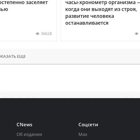
остепенно заселяет
часы-хронометр организма 
нью
когда они выходят из строя,
развитие человека
останавливается
36628
КАЗАТЬ ЕЩЕ
CNews
Соцсети
Об издании
Max