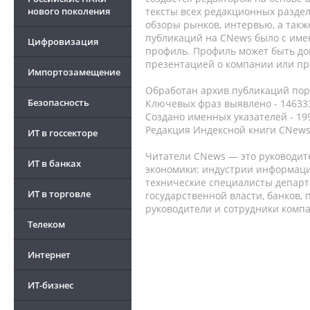
нового поколения
тексты всех редакционных раздел
обзоры рынков, интервью, а такж
публикаций на CNews было с име
Цифровизация
профиль. Профиль может быть до
презентацией о компании или про
Импортозамещение
Обработан архив публикаций порт
Безопасность
Ключевых фраз выявлено - 146333
Создано именных указателей - 19
Редакция Индексной книги CNews
ИТ в госсекторе
Читатели CNews — это руководит
ИТ в банках
экономики: индустрии информаци
технические специалисты депар
ИТ в торговле
государственной власти, банков,
руководители и сотрудники комп
Телеком
Интернет
ИТ-бизнес