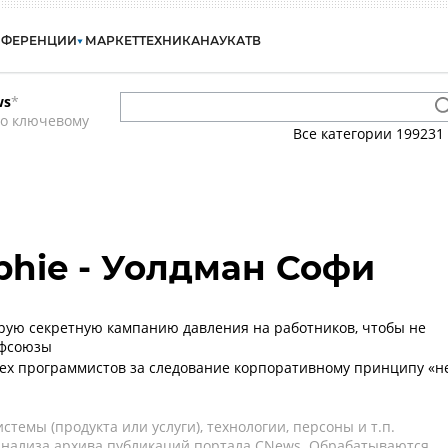
НФЕРЕНЦИИ
МАРКЕТ
ТЕХНИКА
НАУКА
ТВ
ws
*
по ключевому
Все категории
199231
hie - Уолдман Софи
трую секретную кампанию давления на работников, чтобы не
офсоюзы
рех программистов за следование корпоративному принципу «н
темы (продукта или услуги), технологии, персоны и т.п.
 анализа архива публикаций портала CNews. Обрабатываются