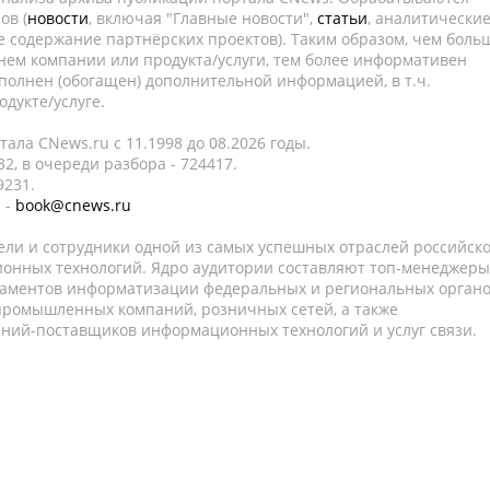
ов (
новости
, включая "Главные новости",
статьи
, аналитически
е содержание партнёрских проектов). Таким образом, чем боль
нем компании или продукта/услуги, тем более информативен
полнен (обогащен) дополнительной информацией, в т.ч.
дукте/услуге.
ала CNews.ru c 11.1998 до 08.2026 годы.
2, в очереди разбора - 724417.
9231.
 -
book@cnews.ru
ели и сотрудники одной из самых успешных отраслей российск
онных технологий. Ядро аудитории составляют топ-менеджеры
таментов информатизации федеральных и региональных орган
 промышленных компаний, розничных сетей, а также
аний-поставщиков информационных технологий и услуг связи.