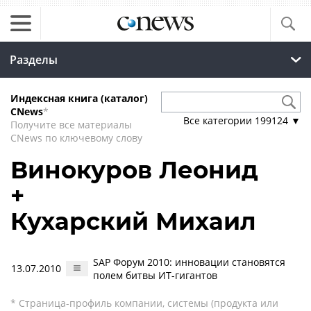
Разделы
Индексная книга (каталог)
CNews
*
Все категории
199124
▼
Получите все материалы
CNews по ключевому слову
Винокуров Леонид
+
Кухарский Михаил
SAP Форум 2010: инновации становятся
13.07.2010
полем битвы ИТ-гигантов
* Страница-профиль компании, системы (продукта или