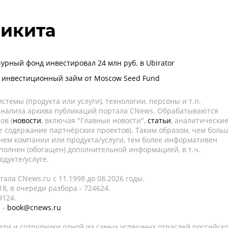
икита
урный фонд инвестировал 24 млн руб. в Ubirator
к инвестиционный займ от Moscow Seed Fund
темы (продукта или услуги), технологии, персоны и т.п.
 анализа архива публикаций портала CNews. Обрабатываются
ов (
новости
, включая "Главные новости",
статьи
, аналитически
е содержание партнёрских проектов). Таким образом, чем боль
нем компании или продукта/услуги, тем более информативен
полнен (обогащен) дополнительной информацией, в т.ч.
дукте/услуге.
ала CNews.ru c 11.1998 до 08.2026 годы.
8, в очереди разбора - 724624.
9124.
 -
book@cnews.ru
ели и сотрудники одной из самых успешных отраслей российск