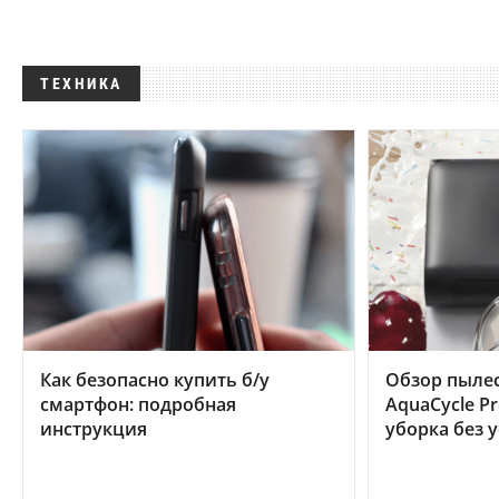
ТЕХНИКА
Как безопасно купить б/у
Обзор пылес
смартфон: подробная
AquaCycle Pr
инструкция
уборка без 