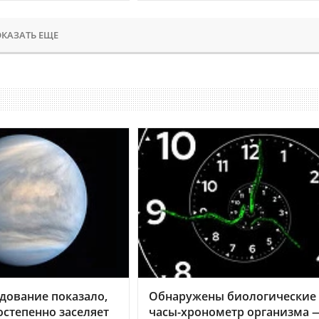
КАЗАТЬ ЕЩЕ
дование показало,
Обнаружены биологические
остепенно заселяет
часы-хронометр организма 