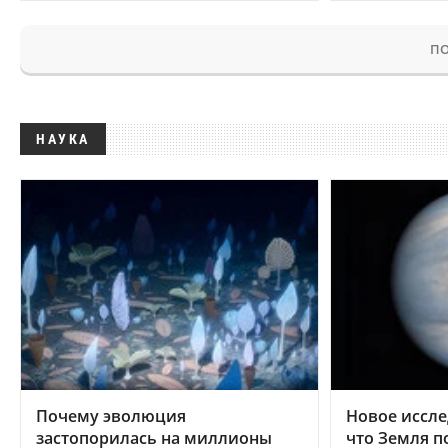
ПО
НАУКА
Почему эволюция
Новое иссле
застопорилась на миллионы
что Земля п