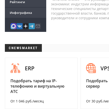
Рейтинги
экономики: индустрии информаци
технические специалисты депар
Инфографика
государственной власти, банков,
руководители и сотрудники комп
CNEWSMARKET
ERP
VP
Подобрать тариф на IP-
Подобрать
телефонию и виртуальную
сервер
АТС
От 1 046 руб./месяц
От 30 руб./м