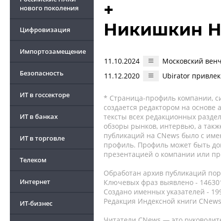
+
нового поколения
Никишкин Н
Цифровизация
Импортозамещение
11.10.2024
Московский венч
Безопасность
11.12.2020
Ubirator привле
ИТ в госсекторе
* Страница-профиль компании, сис
создается редактором на основе
ИТ в банках
тексты всех редакционных раздел
обзоры рынков, интервью, а такж
публикаций на CNews было с име
ИТ в торговле
профиль. Профиль может быть до
презентацией о компании или про
Телеком
Обработан архив публикаций порт
Интернет
Ключевых фраз выявлено - 146301
Создано именных указателей - 19
Редакция Индексной книги CNews
ИТ-бизнес
Читатели CNews — это руководит