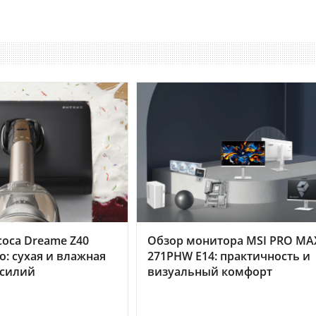
оса Dreame Z40
Обзор монитора MSI PRO MA
o: сухая и влажная
271PHW E14: практичность и
усилий
визуальный комфорт