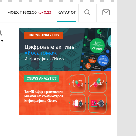
MOEXIT
1802,50
-0,23
КАТАЛОГ
CNEWS ANALYTICS
▼
Цифровые активы
«Росатома».
Инфографика CNews
CNEWS ANALYTICS
Топ-10 сфер применения
квантовых компьютеров.
Инфографика CNews