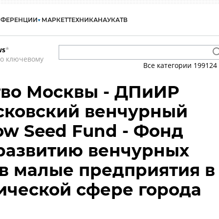
НФЕРЕНЦИИ
МАРКЕТ
ТЕХНИКА
НАУКА
ТВ
ws
*
по ключевому
Все категории
199124
во Москвы - ДПиИР
сковский венчурный
ow Seed Fund - Фонд
развитию венчурных
в малые предприятия в
ической сфере города