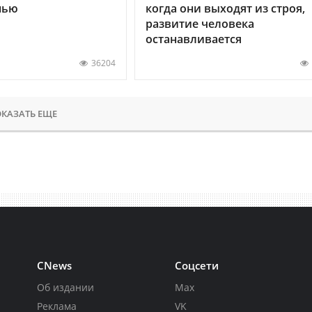
нью
когда они выходят из строя,
развитие человека
останавливается
36204
КАЗАТЬ ЕЩЕ
CNews
Соцсети
Об издании
Max
Реклама
VK