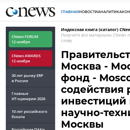
ГЛАВНАЯ
НОВОСТИ
АНАЛИТИКА
КО
Индексная книга (каталог) CNe
Получите все материалы CNews 
CNews FORUM
слову
12 ноября
Правительст
CNews AWARDS
12 ноября
Москва - Мо
фонд - Mosc
30 лет рынку ERP
в России
содействия 
Главные
инвестиций 
ИТ-сценарии
2026
научно-техн
10 лет российского
бэкапа
Москвы
Российские ПАКи