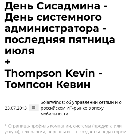
День Сисадмина -
День системного
администратора -
последняя пятница
июля
+
Thompson Kevin -
Томпсон Кевин
SolarWinds: об управлении сетями и о
23.07.2013
российском ИТ-рынке в эпоху
мобильности
* Страница-профиль компании, системы (продукта или
услуги), технологии, персоны и т.п. создается редактором