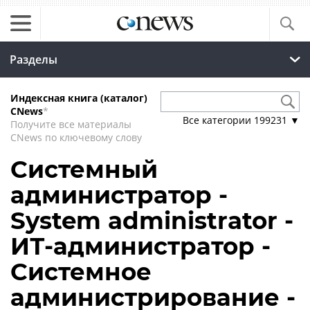
Разделы
Индексная книга (каталог)
CNews
*
Все категории
199231
▼
Получите все материалы
CNews по ключевому слову
Системный
администратор -
System administrator -
ИТ-администратор -
Системное
администрирование -