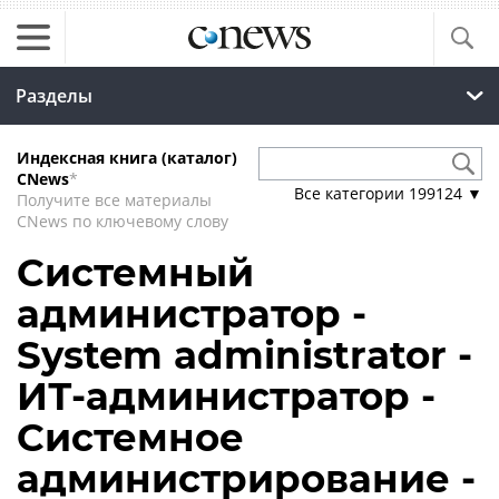
Разделы
Индексная книга (каталог)
CNews
*
Все категории
199124
▼
Получите все материалы
CNews по ключевому слову
Системный
администратор -
System administrator -
ИТ-администратор -
Системное
администрирование -