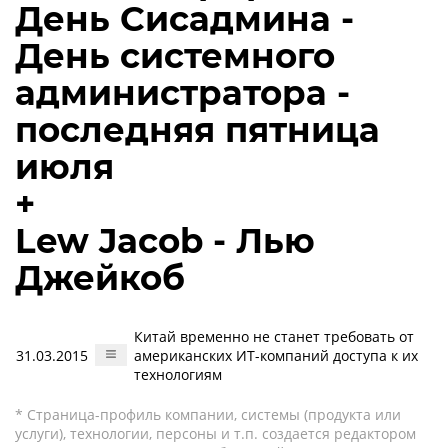
День Сисадмина -
День системного
администратора -
последняя пятница
июля
+
Lew Jacob - Лью
Джейкоб
Китай временно не станет требовать от
31.03.2015
американских ИТ-компаний доступа к их
технологиям
* Страница-профиль компании, системы (продукта или
услуги), технологии, персоны и т.п. создается редактором