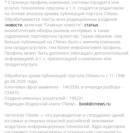
* Страница-профиль компании, системы (продукта или
услуги), технологии, персоны и т.п. создается редактором
на основе анализа архива публикаций портала CNews.
Обрабатываются тексты всех редакционных разделов
(
новости
, включая "Главные новости",
статьи
,
аналитические обзоры рынков, интервью, а также
содержание партнёрских проектов). Таким образом, чем
больше публикаций на CNews было с именем компании
или продукта/услуги, тем более информативен профиль.
Профиль может быть дополнен (обогащен) дополнительной
информацией, в т.ч. презентацией о компании или
продукте/услуге.
Обработан архив публикаций портала CNews.ru c 11.1998
до 08.2026 годы.
Ключевых фраз выявлено - 1463330, в очереди разбора -
724415.
Создано именных указателей - 199231.
Редакция Индексной книги CNews -
book@cnews.ru
Читатели CNews — это руководители и сотрудники одной
из самых успешных отраслей российской экономики:
индустрии информационных технологий. Ядро аудитории
составляют топ-менеджеры и технические специалисты