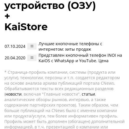
устройство (ОЗУ)
+
KaiStore
Лучшие кнопочные телефоны с
07.10.2024
интернетом: хиты продаж
Представлен кнопочный телефон INOI на
20.04.2020
KaiOS с WhatsApp и YouTube. Цена
* Страница-профиль компании, системы (продукта или
услуги), технологии, персоны и т.п. создается редактором
на основе анализа архива публикаций портала CNews.
Обрабатываются тексты всех редакционных разделов
(
новости
, включая "Главные новости",
статьи
,
аналитические обзоры рынков, интервью, а также
содержание партнёрских проектов). Таким образом, чем
больше публикаций на CNews было с именем компании
или продукта/услуги, тем более информативен профиль.
Профиль может быть дополнен (обогащен) дополнительной
информацией, в т.ч. презентацией о компании или