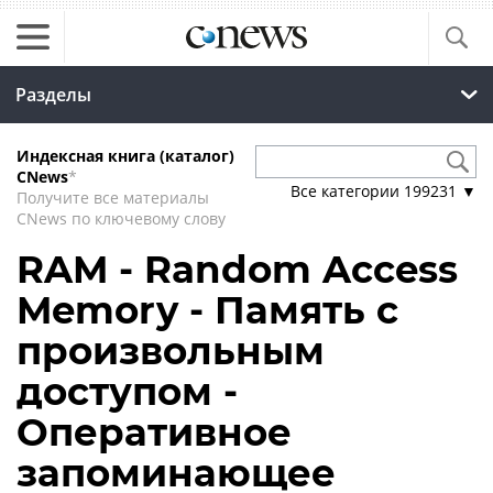
Разделы
Индексная книга (каталог)
CNews
*
Все категории
199231
▼
Получите все материалы
CNews по ключевому слову
RAM - Random Access
Memory - Память с
произвольным
доступом -
Оперативное
запоминающее