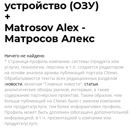
устройство (ОЗУ)
+
Matrosov Alex -
Матросов Алекс
Ничего не найдено
* Страница-профиль компании, системы (продукта или
услуги), технологии, персоны и т.п. создается редактором
на основе анализа архива публикаций портала CNews.
Обрабатываются тексты всех редакционных разделов
(
новости
, включая "Главные новости",
статьи
,
аналитические обзоры рынков, интервью, а также
содержание партнёрских проектов). Таким образом, чем
больше публикаций на CNews было с именем компании
или продукта/услуги, тем более информативен профиль.
Профиль может быть дополнен (обогащен) дополнительной
информацией, в т.ч. презентацией о компании или
продукте/услуге.