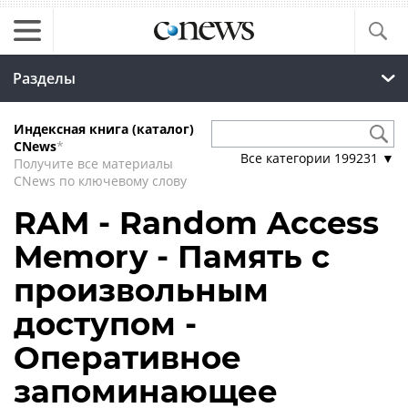
Разделы
Индексная книга (каталог)
CNews
*
Все категории
199231
▼
Получите все материалы
CNews по ключевому слову
RAM - Random Access
Memory - Память с
произвольным
доступом -
Оперативное
запоминающее