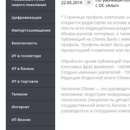
22.05.2019
нового поколения
с ОС «Альт»
* Страница-профиль компании, сис
Цифровизация
создается редактором на основе
тексты всех редакционных раздел
Импортозамещение
обзоры рынков, интервью, а такж
публикаций на CNews было с име
Безопасность
профиль. Профиль может быть до
презентацией о компании или про
ИТ в госсекторе
Обработан архив публикаций порт
Ключевых фраз выявлено - 146300
ИТ в банках
Создано именных указателей - 19
Редакция Индексной книги CNews
ИТ в торговле
Читатели CNews — это руководит
Телеком
экономики: индустрии информаци
технические специалисты депар
государственной власти, банков,
Интернет
руководители и сотрудники комп
ИТ-бизнес