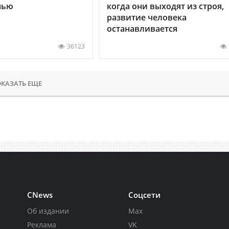
нью
когда они выходят из строя,
развитие человека
останавливается
36123
КАЗАТЬ ЕЩЕ
CNews
Соцсети
Об издании
Max
Реклама
VK