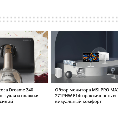
оса Dreame Z40
Обзор монитора MSI PRO MA
o: сухая и влажная
271PHW E14: практичность и
усилий
визуальный комфорт