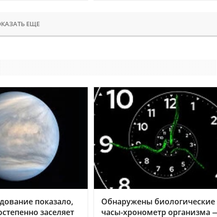
КАЗАТЬ ЕЩЕ
дование показало,
Обнаружены биологические
остепенно заселяет
часы-хронометр организма 