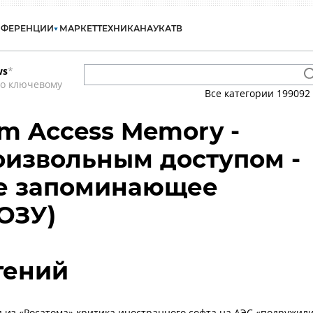
НФЕРЕНЦИИ
МАРКЕТ
ТЕХНИКА
НАУКА
ТВ
ws
*
по ключевому
Все категории
199092
m Access Memory -
оизвольным доступом -
е запоминающее
(ОЗУ)
гений
 из «Росатома» критика иностранного софта на АЭС «подружил