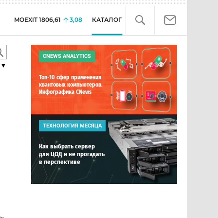
MOEXIT
1806,61
3,08
КАТАЛОГ
CNEWS ANALYTICS
▼
Топ-10 сфер применения
квантовых компьютеров.
Инфографика CNews
ТЕХНОЛОГИЯ МЕСЯЦА
Как выбрать сервер
для ЦОД и не прогадать
в перспективе
и»