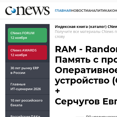
ГЛАВНАЯ
НОВОСТИ
АНАЛИТИКА
КО
Индексная книга (каталог) CNe
Получите все материалы CNews 
CNews FORUM
слову
12 ноября
RAM - Rando
CNews AWARDS
12 ноября
Память с пр
Оперативно
30 лет рынку ERP
в России
устройство 
Главные
+
ИТ-сценарии
2026
Серчугов Ев
10 лет российского
бэкапа
Российские ПАКи
ПО уволившегося