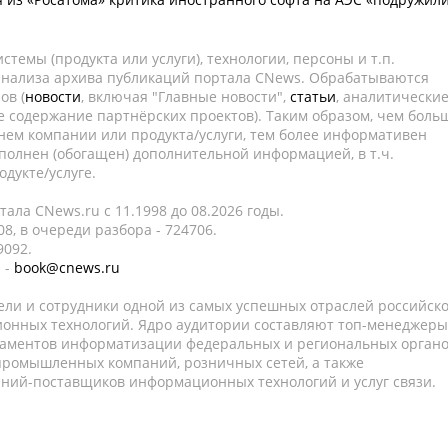
темы (продукта или услуги), технологии, персоны и т.п.
 анализа архива публикаций портала CNews. Обрабатываются
ов (
новости
, включая "Главные новости",
статьи
, аналитически
е содержание партнёрских проектов). Таким образом, чем боль
нем компании или продукта/услуги, тем более информативен
полнен (обогащен) дополнительной информацией, в т.ч.
дукте/услуге.
ала CNews.ru c 11.1998 до 08.2026 годы.
8, в очереди разбора - 724706.
9092.
 -
book@cnews.ru
ели и сотрудники одной из самых успешных отраслей российск
онных технологий. Ядро аудитории составляют топ-менеджеры
таментов информатизации федеральных и региональных орган
 промышленных компаний, розничных сетей, а также
аний-поставщиков информационных технологий и услуг связи.