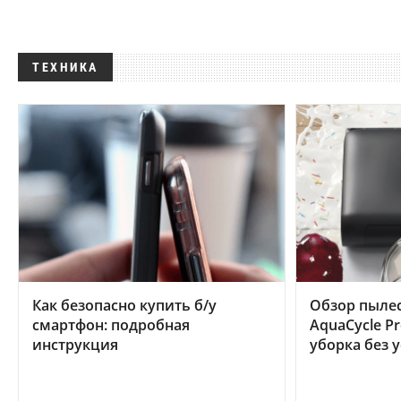
ТЕХНИКА
Как безопасно купить б/у
Обзор пылес
смартфон: подробная
AquaCycle Pr
инструкция
уборка без 