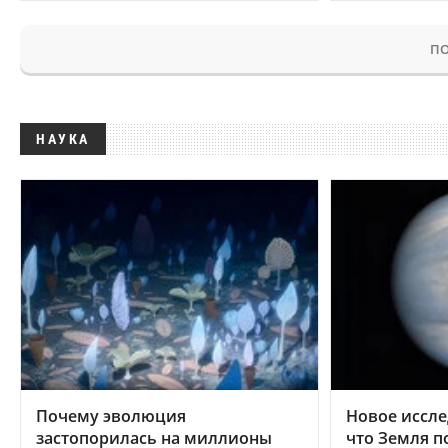
ПО
НАУКА
Почему эволюция
Новое иссле
застопорилась на миллионы
что Земля п