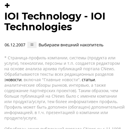
+
IOI Technology - IOI
Technologies
06.12.2007
Выбираем внешний накопитель
* Страница-профиль компании, системы (продукта или
услуги), технологии, персоны и т.п. создается редактором
на основе анализа архива публикаций портала CNews.
Обрабатываются тексты всех редакционных разделов
(
новости
, включая "Главные новости",
статьи
,
аналитические обзоры рынков, интервью, а также
содержание партнёрских проектов). Таким образом, чем
больше публикаций на CNews было с именем компании
или продукта/услуги, тем более информативен профиль.
Профиль может быть дополнен (обогащен) дополнительной
информацией, в т.ч. презентацией о компании или
продукте/услуге.
Обработан архив публикаций портала CNews.ru c 11.1998