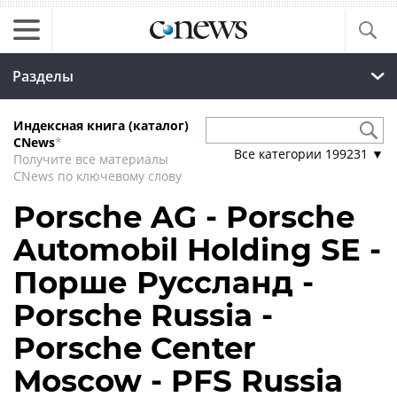
Разделы
Индексная книга (каталог)
CNews
*
Все категории
199231
▼
Получите все материалы
CNews по ключевому слову
Porsche AG - Porsche
Automobil Holding SE -
Порше Руссланд -
Porsche Russia -
Porsche Center
Moscow - PFS Russia