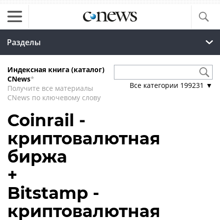
Разделы
Индексная книга (каталог)
CNews
*
Все категории
199231
▼
Получите все материалы
CNews по ключевому слову
Coinrail -
криптовалютная
биржа
+
Bitstamp -
криптовалютная