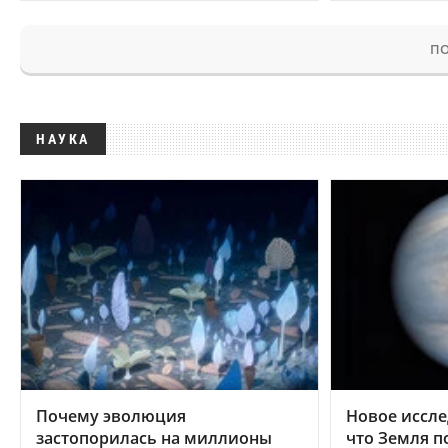
ПО
НАУКА
Почему эволюция
Новое иссле
застопорилась на миллионы
что Земля п