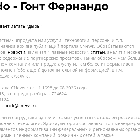
do - Гонт Фернандо
евает латать "дыры"
темы (продукта или услуги), технологии, персоны и т.п.
 анализа архива публикаций портала CNews. Обрабатываются
ов (
новости
, включая "Главные новости",
статьи
, аналитически
е содержание партнёрских проектов). Таким образом, чем боль
нем компании или продукта/услуги, тем более информативен
полнен (обогащен) дополнительной информацией, в т.ч.
дукте/услуге.
ала CNews.ru c 11.1998 до 08.2026 годы.
8, в очереди разбора - 724624.
9124.
 -
book@cnews.ru
ели и сотрудники одной из самых успешных отраслей российск
онных технологий. Ядро аудитории составляют топ-менеджеры
таментов информатизации федеральных и региональных орган
 промышленных компаний, розничных сетей, а также