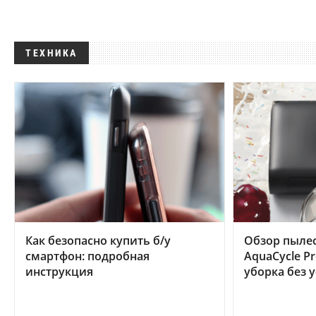
ТЕХНИКА
Как безопасно купить б/у
Обзор пылес
смартфон: подробная
AquaCycle Pr
инструкция
уборка без 