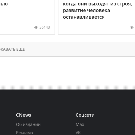
нью
когда они выходят из строя,
развитие человека
останавливается
36143
КАЗАТЬ ЕЩЕ
CNews
Соцсети
Об издании
Max
Реклама
VK