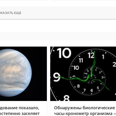
КАЗАТЬ ЕЩЕ
дование показало,
Обнаружены биологические
остепенно заселяет
часы-хронометр организма 