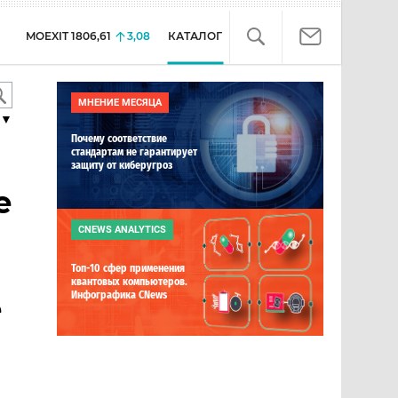
MOEXIT
1806,61
3,08
КАТАЛОГ
МНЕНИЕ МЕСЯЦА
▼
Почему соответствие
стандартам не гарантирует
защиту от киберугроз
е
CNEWS ANALYTICS
Топ-10 сфер применения
квантовых компьютеров.
Инфографика CNews
е