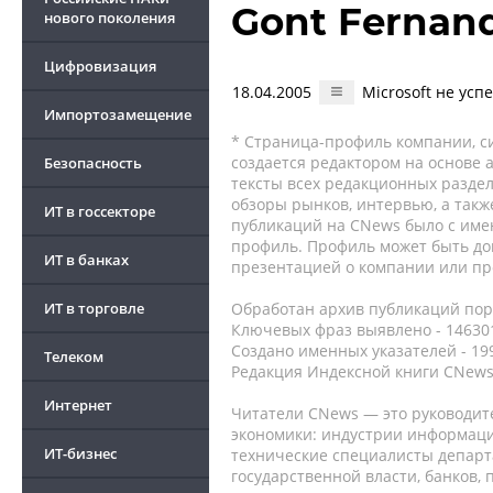
Gont Fernan
нового поколения
Цифровизация
18.04.2005
Microsoft не усп
Импортозамещение
* Страница-профиль компании, сис
создается редактором на основе
Безопасность
тексты всех редакционных раздел
обзоры рынков, интервью, а такж
ИТ в госсекторе
публикаций на CNews было с име
профиль. Профиль может быть до
ИТ в банках
презентацией о компании или про
ИТ в торговле
Обработан архив публикаций порт
Ключевых фраз выявлено - 146301
Создано именных указателей - 19
Телеком
Редакция Индексной книги CNews
Интернет
Читатели CNews — это руководит
экономики: индустрии информаци
ИТ-бизнес
технические специалисты депар
государственной власти, банков,