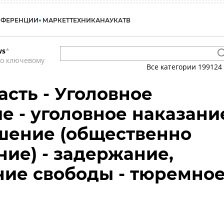
НФЕРЕНЦИИ
МАРКЕТ
ТЕХНИКА
НАУКА
ТВ
ws
*
по ключевому
Все категории
199124
асть - Уголовное
е - уголовное наказани
шение (общественно
ние) - задержание,
ние свободы - тюремно