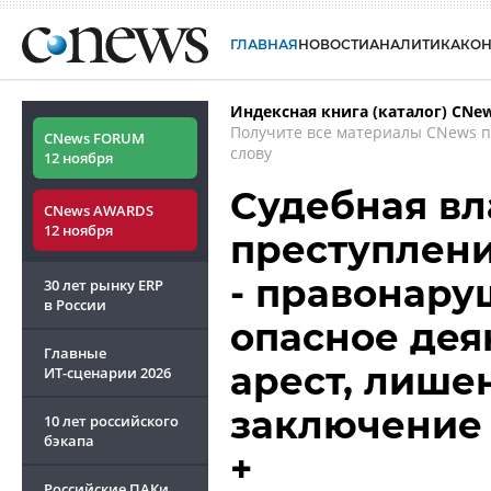
ГЛАВНАЯ
НОВОСТИ
АНАЛИТИКА
КО
Индексная книга (каталог) CNe
Получите все материалы CNews 
CNews FORUM
слову
12 ноября
Судебная вл
CNews AWARDS
12 ноября
преступлени
- правонару
30 лет рынку ERP
в России
опасное дея
Главные
арест, лише
ИТ-сценарии
2026
заключение
10 лет российского
бэкапа
+
Российские ПАКи