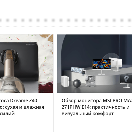
оса Dreame Z40
Обзор монитора MSI PRO MA
o: сухая и влажная
271PHW E14: практичность и
усилий
визуальный комфорт