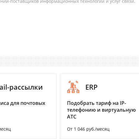
аний-поставщиков информационных технологий и услуг связи.
ail-рассылки
ERP
иса для почтовых
Подобрать тариф на IP-
телефонию и виртуальную
АТС
месяц
От 1 046 руб./месяц