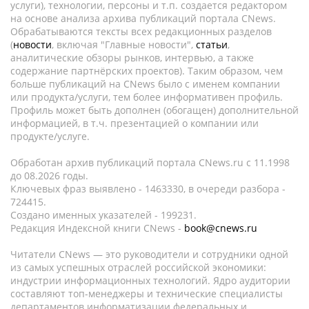
услуги), технологии, персоны и т.п. создается редактором
на основе анализа архива публикаций портала CNews.
Обрабатываются тексты всех редакционных разделов
(
новости
, включая "Главные новости",
статьи
,
аналитические обзоры рынков, интервью, а также
содержание партнёрских проектов). Таким образом, чем
больше публикаций на CNews было с именем компании
или продукта/услуги, тем более информативен профиль.
Профиль может быть дополнен (обогащен) дополнительной
информацией, в т.ч. презентацией о компании или
продукте/услуге.
Обработан архив публикаций портала CNews.ru c 11.1998
до 08.2026 годы.
Ключевых фраз выявлено - 1463330, в очереди разбора -
724415.
Создано именных указателей - 199231.
Редакция Индексной книги CNews -
book@cnews.ru
Читатели CNews — это руководители и сотрудники одной
из самых успешных отраслей российской экономики:
индустрии информационных технологий. Ядро аудитории
составляют топ-менеджеры и технические специалисты
департаментов информатизации федеральных и