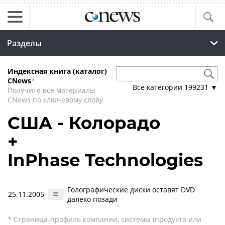
Разделы
Индексная книга (каталог)
CNews
*
Все категории
199231
▼
Получите все материалы
CNews по ключевому слову
США - Колорадо
+
InPhase Technologies
Голографические диски оставят DVD
25.11.2005
далеко позади
* Страница-профиль компании, системы (продукта или