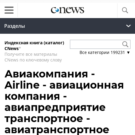
Разделы
Индексная книга (каталог)
CNews
*
Все категории
199231
▼
Получите все материалы
CNews по ключевому слову
Авиакомпания -
Airline - авиационная
компания -
авиапредприятие
транспортное -
авиатранспортное