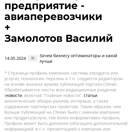
предприятие -
авиаперевозчики
+
Замолотов Василий
Зачем бизнесу оптимизаторы и какой
14.05.2024
лучше
* Страница-профиль компании, системы (продукта или
услуги), технологии, персоны и т.п. создается редактором
на основе анализа архива публикаций портала CNews.
Обрабатываются тексты всех редакционных разделов
(
новости
, включая "Главные новости",
статьи
,
аналитические обзоры рынков, интервью, а также
содержание партнёрских проектов). Таким образом, чем
больше публикаций на CNews было с именем компании
или продукта/услуги, тем более информативен профиль.
Профиль может быть дополнен (обогащен) дополнительной
информацией, в т.ч. презентацией о компании или