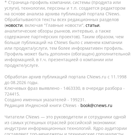
* Страница-профиль компании, системы (продукта или
услуги), технологии, персоны и т.п. создается редактором
на основе анализа архива публикаций портала CNews.
Обрабатываются тексты всех редакционных разделов
(
новости
, включая "Главные новости",
статьи
,
аналитические обзоры рынков, интервью, а также
содержание партнёрских проектов). Таким образом, чем
больше публикаций на CNews было с именем компании
или продукта/услуги, тем более информативен профиль.
Профиль может быть дополнен (обогащен) дополнительной
информацией, в т.ч. презентацией о компании или
продукте/услуге.
Обработан архив публикаций портала CNews.ru c 11.1998
до 08.2026 годы.
Ключевых фраз выявлено - 1463330, в очереди разбора -
724415.
Создано именных указателей - 199231.
Редакция Индексной книги CNews -
book@cnews.ru
Читатели CNews — это руководители и сотрудники одной
из самых успешных отраслей российской экономики:
индустрии информационных технологий. Ядро аудитории
составляют топ-менеджеры и технические специалисты