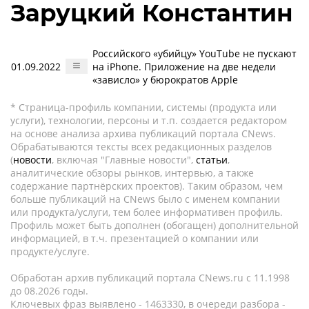
Заруцкий Константин
Российского «убийцу» YouTube не пускают
01.09.2022
на iPhone. Приложение на две недели
«зависло» у бюрократов Apple
* Страница-профиль компании, системы (продукта или
услуги), технологии, персоны и т.п. создается редактором
на основе анализа архива публикаций портала CNews.
Обрабатываются тексты всех редакционных разделов
(
новости
, включая "Главные новости",
статьи
,
аналитические обзоры рынков, интервью, а также
содержание партнёрских проектов). Таким образом, чем
больше публикаций на CNews было с именем компании
или продукта/услуги, тем более информативен профиль.
Профиль может быть дополнен (обогащен) дополнительной
информацией, в т.ч. презентацией о компании или
продукте/услуге.
Обработан архив публикаций портала CNews.ru c 11.1998
до 08.2026 годы.
Ключевых фраз выявлено - 1463330, в очереди разбора -