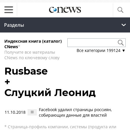
Разделы
Индексная книга (каталог)
CNews
*
Все категории
199124
▼
Получите все материалы
CNews по ключевому слову
Rusbase
+
Слуцкий Леонид
Facebook удалил страницы россиян,
11.10.2018
собирающих данные для властей
* Страница-профиль компании, системы (продукта или