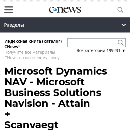
Разделы
Индексная книга (каталог)
CNews
*
Все категории
199231
▼
Получите все материалы
CNews по ключевому слову
Microsoft Dynamics
NAV - Microsoft
Business Solutions
Navision - Attain
+
Scanvaegt