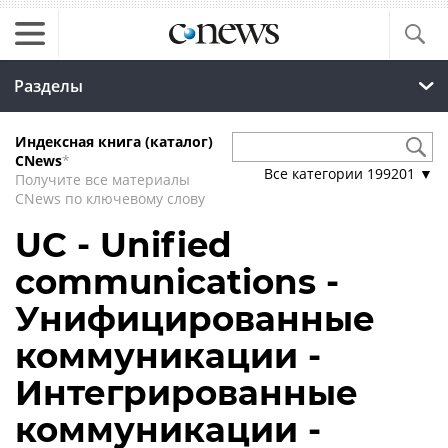
Разделы
Индексная книга (каталог)
CNews
*
Все категории
199201
▼
Получите все материалы
CNews по ключевому слову
UC - Unified
communications -
Унифицированные
коммуникации -
Интегрированные
коммуникации -