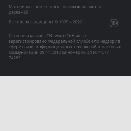
Материалы, помеченные знаком ■, являются
рекламой
Все права защищены © 1995 – 2026
Сетевое издание «CNews» («СиНьюс»)
зарегистрировано Федеральной службой по надзору в
сфере связи, информационных технологий и массовых
коммуникаций 09.11.2018 за номером Эл № ФС77 –
74283