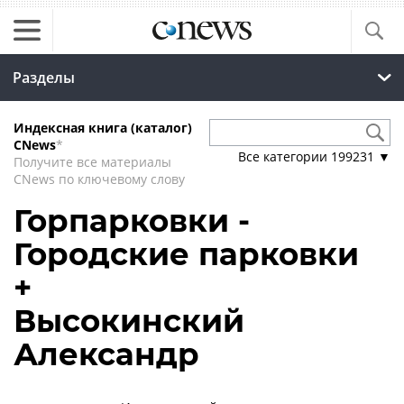
Разделы
Индексная книга (каталог)
CNews
*
Все категории
199231
▼
Получите все материалы
CNews по ключевому слову
Горпарковки -
Городские парковки
+
Высокинский
Александр